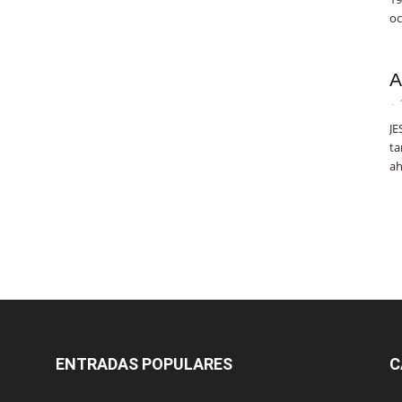
oc
A
-
JE
ta
ah
ENTRADAS POPULARES
C