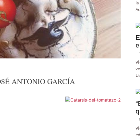
la
Au
E
e
-
VÍ
vo
Us
or JOSÉ ANTONIO GARCÍA
“
q
-
VÍ
ed