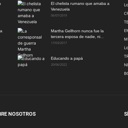
a
El chelista rumano que amaba a
L
Venezuela
C
06/07/2019
T
E
ma
Martha Gellhorn nunca fue la
tercera esposa de nadie, ni...
M
17/03/2017
Lo
T
Educando a papá
N
20/06/2022
B
BRE NOSOTROS
S