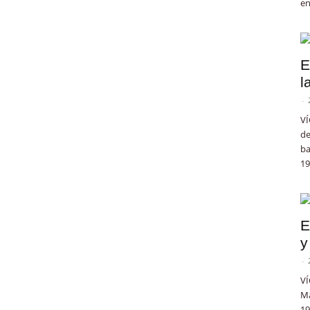
en
E
l
-
VÍ
de
ba
19
E
y
-
VÍ
Ma
19