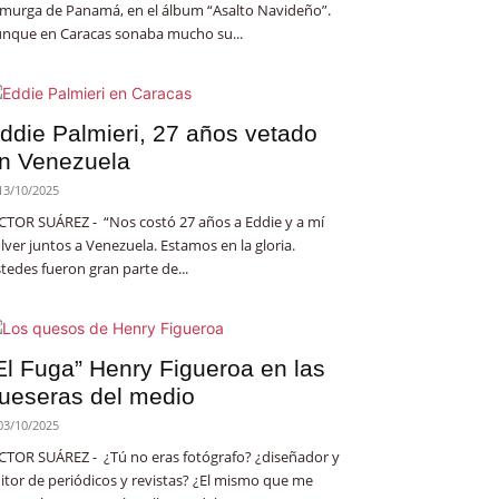
 murga de Panamá, en el álbum “Asalto Navideño”.
nque en Caracas sonaba mucho su...
ddie Palmieri, 27 años vetado
n Venezuela
13/10/2025
CTOR SUÁREZ - “Nos costó 27 años a Eddie y a mí
lver juntos a Venezuela. Estamos en la gloria.
tedes fueron gran parte de...
El Fuga” Henry Figueroa en las
ueseras del medio
03/10/2025
CTOR SUÁREZ - ¿Tú no eras fotógrafo? ¿diseñador y
itor de periódicos y revistas? ¿El mismo que me