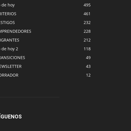
o de hoy
495
RITERIOS
461
ESTIGOS
232
MPRENDEDORES
228
IGRANTES
212
 de hoy 2
118
RANSICIONES
49
EWSLETTER
43
ORRADOR
12
ÍGUENOS