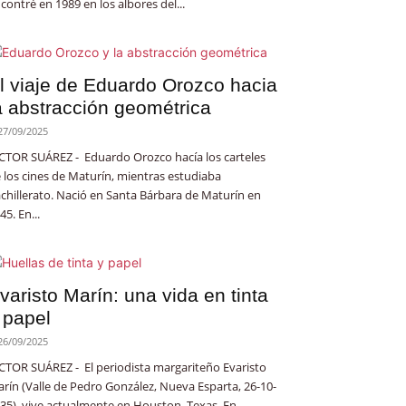
contré en 1989 en los albores del...
l viaje de Eduardo Orozco hacia
a abstracción geométrica
27/09/2025
CTOR SUÁREZ - Eduardo Orozco hacía los carteles
 los cines de Maturín, mientras estudiaba
chillerato. Nació en Santa Bárbara de Maturín en
45. En...
varisto Marín: una vida en tinta
 papel
26/09/2025
CTOR SUÁREZ - El periodista margariteño Evaristo
rín (Valle de Pedro González, Nueva Esparta, 26-10-
35), vive actualmente en Houston, Texas. En