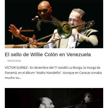
El sello de Willie Colón en Venezuela
-
04/05/2026
VÍCTOR SUÁREZ - En diciembre del 71 estalló La Murga, la murga de
Panamá, en el álbum “Asalto Navideño”. Aunque en Caracas sonaba
mucho su...