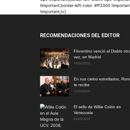
!important;border-left-color: #ff3300 !importa
!important;}»]
RECOMENDACIONES DEL EDITOR
Florentino venció al Diablo otr
vez, en Madrid
14/06/2026
En sus cielos estrellados, Ro
te recibe
12/05/2026
El sello de Willie Colón en
Venezuela
04/05/2026