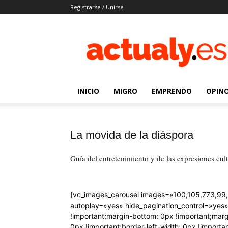
Registrarse / Unirse
Actualy.es
|
Noticias
de
los
venezolanos
INICIO
MIGRO
EMPRENDO
OPIN
que
emigraron
La movida de la diáspora
Guía del entretenimiento y de las expresiones cu
[vc_images_carousel images=»100,105,773,99,7
autoplay=»yes» hide_pagination_control=»yes
!important;margin-bottom: 0px !important;margi
0px !important;border-left-width: 0px !import