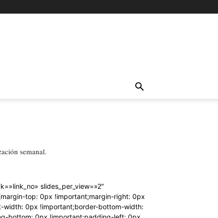
ización semanal.
k=»link_no» slides_per_view=»2″
argin-top: 0px !important;margin-right: 0px
t-width: 0px !important;border-bottom-width:
ng-bottom: 0px !important;padding-left: 0px