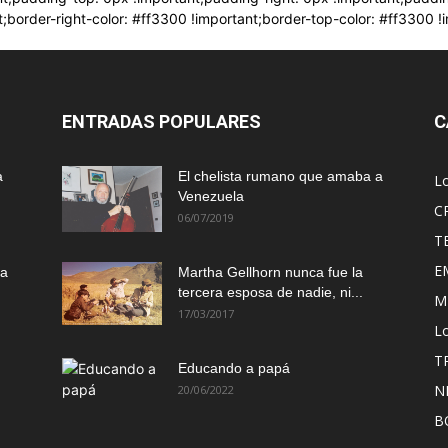
nt;border-right-color: #ff3300 !important;border-top-color: #ff3300 
ENTRADAS POPULARES
C
a
El chelista rumano que amaba a
L
Venezuela
C
06/07/2019
T
E
ma
Martha Gellhorn nunca fue la
tercera esposa de nadie, ni...
M
17/03/2017
Lo
T
Educando a papá
N
20/06/2022
B