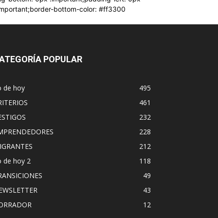
!important;border-bottom-color: #ff3300
ATEGORÍA POPULAR
o de hoy
495
RITERIOS
461
ESTIGOS
232
MPRENDEDORES
228
IGRANTES
212
 de hoy 2
118
RANSICIONES
49
EWSLETTER
43
ORRADOR
12