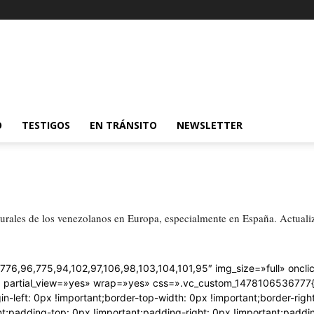
O
TESTIGOS
EN TRÁNSITO
NEWSLETTER
lturales de los venezolanos en Europa, especialmente en España. Actual
76,96,775,94,102,97,106,98,103,104,101,95″ img_size=»full» onclic
» partial_view=»yes» wrap=»yes» css=».vc_custom_1478106536777{m
n-left: 0px !important;border-top-width: 0px !important;border-righ
ant;padding-top: 0px !important;padding-right: 0px !important;paddi