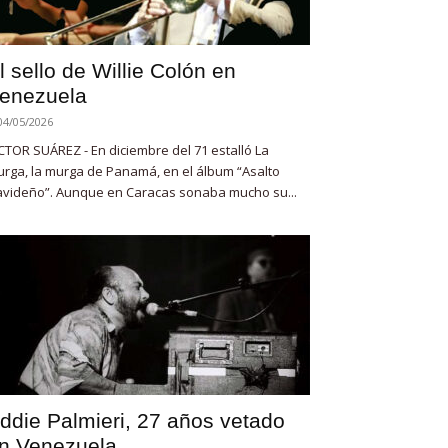
l sello de Willie Colón en
enezuela
04/05/2026
CTOR SUÁREZ - En diciembre del 71 estalló La
rga, la murga de Panamá, en el álbum “Asalto
videño”. Aunque en Caracas sonaba mucho su...
ddie Palmieri, 27 años vetado
n Venezuela