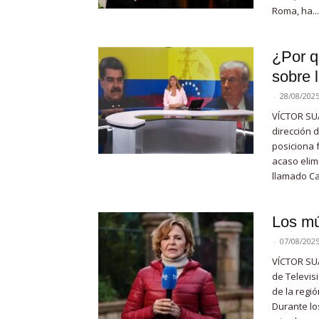
Roma, ha...
¿Por q
sobre 
-
28/08/202
VÍCTOR SUÁ
dirección 
posiciona 
acaso elimi
llamado Car
Los mú
-
07/08/202
VÍCTOR SUÁ
de Televis
de la regi
Durante lo