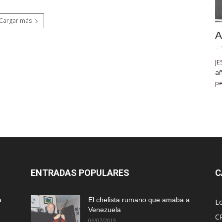
Cargar más
A
-
JE
añ
pe
ENTRADAS POPULARES
C
a
El chelista rumano que amaba a
L
Venezuela
C
06/07/2019