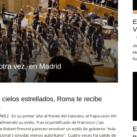
E
V
-
VÍ
Mu
Na
 otra vez, en Madrid
 cielos estrellados, Roma te recibe
6
REZ En su primer año al frente del Vaticano, el Papa León XIV
finiendo su estilo. Tras el pontificado de Francisco I, las
E
 Robert Prevost parecen envolver un estilo de gobierno “más
icional y sinodal, menos autoritario”. Cuatro veces ha salido de
e