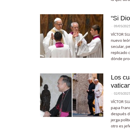
“Si Di
-
09/05/202
VÍCTOR SUÁ
nuevo león
secular, p
replicado 
dónde proc
Los cua
vatican
-
02/05/202
VÍCTOR SU
papa Franc
después de 
jerga polít
otro es jefe