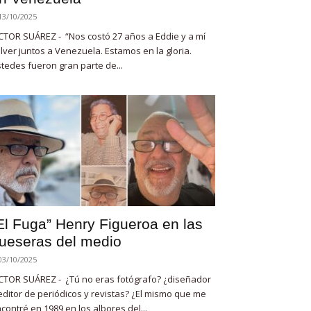
13/10/2025
CTOR SUÁREZ - “Nos costó 27 años a Eddie y a mí
lver juntos a Venezuela. Estamos en la gloria.
tedes fueron gran parte de...
El Fuga” Henry Figueroa en las
ueseras del medio
03/10/2025
CTOR SUÁREZ - ¿Tú no eras fotógrafo? ¿diseñador
editor de periódicos y revistas? ¿El mismo que me
contré en 1989 en los albores del...