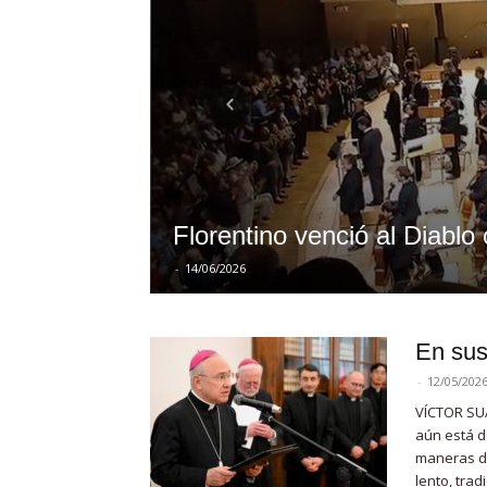
Florentino venció al Diablo
-
14/06/2026
En sus
-
12/05/202
VÍCTOR SUÁ
aún está de
maneras de
lento, trad