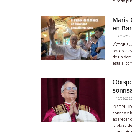
mirada pues
María 
en Bar
-
02/06/202
VÍCTOR SUÁ
once y die
de un domi
está al com
Obispo
sonris
-
10/05/202
JOSÉ PULID
sonrisa y 
aparecer c
la plaza d
la que atr