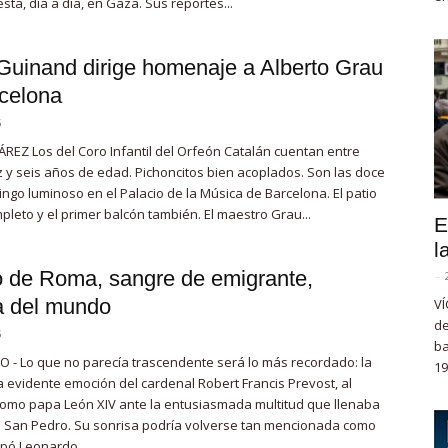
ta, día a día, en Gaza. Sus reportes...
Guinand dirige homenaje a Alberto Grau
celona
5
REZ Los del Coro Infantil del Orfeón Catalán cuentan entre
z y seis años de edad. Pichoncitos bien acoplados. Son las doce
ngo luminoso en el Palacio de la Música de Barcelona. El patio
pleto y el primer balcón también. El maestro Grau...
E
l
 de Roma, sangre de emigrante,
-
a del mundo
VÍ
de
5
ba
O - Lo que no parecía trascendente será lo más recordado: la
19
la evidente emoción del cardenal Robert Francis Prevost, al
omo papa León XIV ante la entusiasmada multitud que llenaba
e San Pedro. Su sonrisa podría volverse tan mencionada como
apó Leonardo...