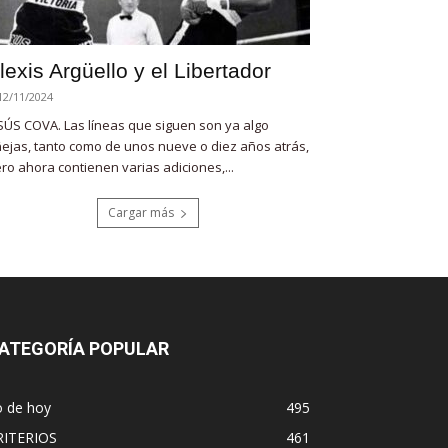
lexis Argüello y el Libertador
12/11/2024
SÚS COVA. Las líneas que siguen son ya algo
ejas, tanto como de unos nueve o diez años atrás,
ro ahora contienen varias adiciones,...
Cargar más
ATEGORÍA POPULAR
o de hoy
495
RITERIOS
461