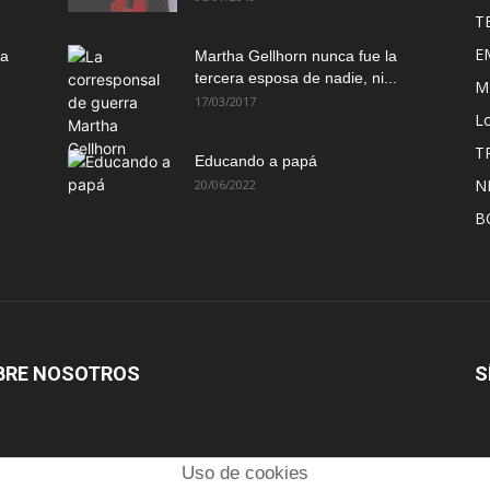
T
E
ma
Martha Gellhorn nunca fue la
tercera esposa de nadie, ni...
M
17/03/2017
Lo
T
Educando a papá
N
20/06/2022
B
BRE NOSOTROS
S
Uso de cookies