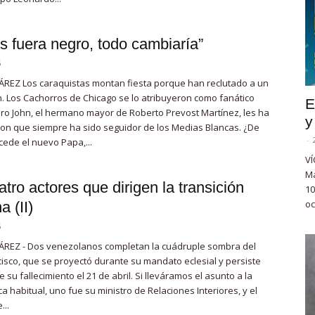
os fuera negro, todo cambiaría”
5
REZ Los caraquistas montan fiesta porque han reclutado a un
. Los Cachorros de Chicago se lo atribuyeron como fanático
E
ero John, el hermano mayor de Roberto Prevost Martínez, les ha
y
con que siempre ha sido seguidor de los Medias Blancas. ¿De
-
ede el nuevo Papa,...
VÍ
Ma
tro actores que dirigen la transición
10
oc
a (II)
5
ÁREZ - Dos venezolanos completan la cuádruple sombra del
isco, que se proyectó durante su mandato eclesial y persiste
su fallecimiento el 21 de abril. Si lleváramos el asunto a la
ica habitual, uno fue su ministro de Relaciones Interiores, y el
...