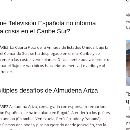
-
VÍ
vo
ué Televisión Española no informa
Us
la crisis en el Caribe Sur?
5
REZ La Cuarta Flota de la Armada de Estados Unidos, bajo la
del Comando Sur, se ha desplegado en el mar Caribe y se
frente a las costas venezolanas. Oficialmente busca mermar o
nar el flujo de narcóticos hacia Norteamérica. Le atribuye al
tel de...
ltiples desafíos de Almudena Ariza
“
5
q
REZ Almudena Ariza, consagrada corresponsal internacional
-
ión Española, se ha instalado en Bogotá. Atenderá a los países
VÍ
ón andina (Colombia, Venezuela, Perú, Ecuador y Panamá).
y 
s últimos dos años y pico ha ejercido desde Jerusalén, con la
en