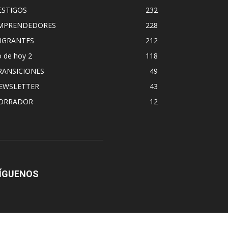
ESTIGOS
232
MPRENDEDORES
228
IGRANTES
212
 de hoy 2
118
RANSICIONES
49
EWSLETTER
43
ORRADOR
12
ÍGUENOS