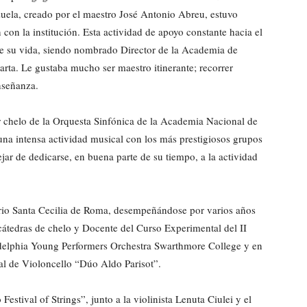
zuela, creado por el maestro José Antonio Abreu, estuvo
con la institución. Esta actividad de apoyo constante hacia el
de su vida, siendo nombrado Director de la Academia de
ta. Le gustaba mucho ser maestro itinerante; recorrer
nseñanza.
r chelo de la Orquesta Sinfónica de la Academia Nacional de
na intensa actividad musical con los más prestigiosos grupos
ejar de dedicarse, en buena parte de su tiempo, a la actividad
orio Santa Cecilia de Roma, desempeñándose por varios años
átedras de chelo y Docente del Curso Experimental del II
ladelphia Young Performers Orchestra Swarthmore College y en
l de Violoncello “Dúo Aldo Parisot”.
stival of Strings”, junto a la violinista Lenuta Ciulei y el