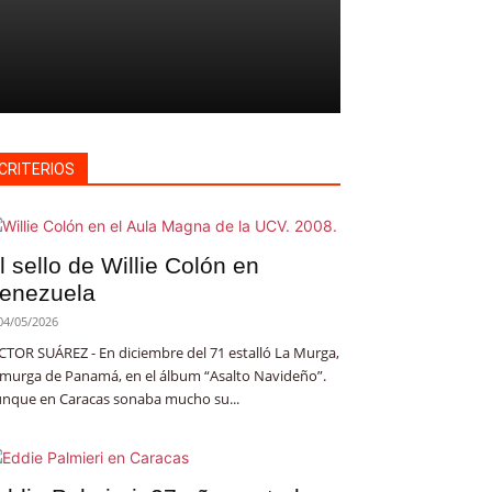
CRITERIOS
l sello de Willie Colón en
enezuela
04/05/2026
CTOR SUÁREZ - En diciembre del 71 estalló La Murga,
 murga de Panamá, en el álbum “Asalto Navideño”.
nque en Caracas sonaba mucho su...