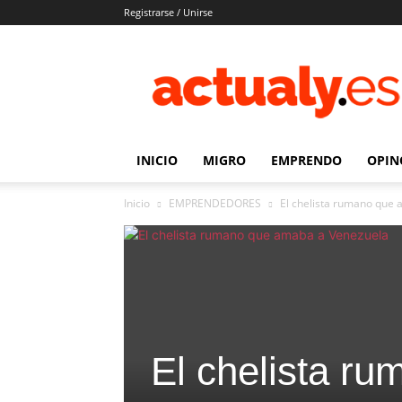
Registrarse / Unirse
Actualy.es
|
Noticias
de
los
venezolanos
INICIO
MIGRO
EMPRENDO
OPIN
que
emigraron
Inicio
EMPRENDEDORES
El chelista rumano que
El chelista r