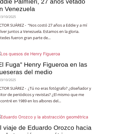
ddie Palmieri, 27 años vetado
n Venezuela
13/10/2025
CTOR SUÁREZ - “Nos costó 27 años a Eddie y a mí
lver juntos a Venezuela. Estamos en la gloria.
tedes fueron gran parte de...
El Fuga” Henry Figueroa en las
ueseras del medio
03/10/2025
CTOR SUÁREZ - ¿Tú no eras fotógrafo? ¿diseñador y
itor de periódicos y revistas? ¿El mismo que me
contré en 1989 en los albores del...
l viaje de Eduardo Orozco hacia