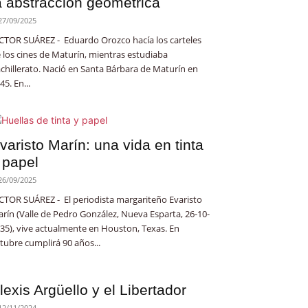
a abstracción geométrica
27/09/2025
CTOR SUÁREZ - Eduardo Orozco hacía los carteles
 los cines de Maturín, mientras estudiaba
chillerato. Nació en Santa Bárbara de Maturín en
45. En...
varisto Marín: una vida en tinta
 papel
26/09/2025
CTOR SUÁREZ - El periodista margariteño Evaristo
rín (Valle de Pedro González, Nueva Esparta, 26-10-
35), vive actualmente en Houston, Texas. En
tubre cumplirá 90 años...
lexis Argüello y el Libertador
12/11/2024