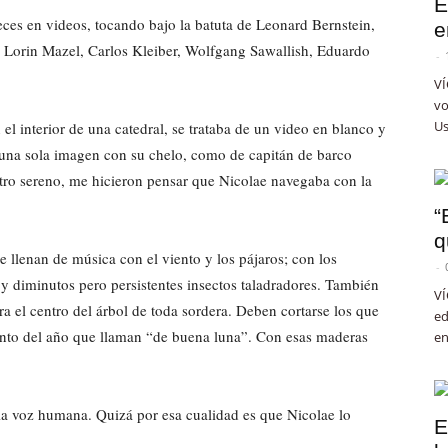
E
ces en videos, tocando bajo la batuta de Leonard Bernstein,
e
, Lorin Mazel, Carlos Kleiber, Wolfgang Sawallish, Eduardo
-
VÍ
vo
Us
el interior de una catedral, se trataba de un video en blanco y
 una sola imagen con su chelo, como de capitán de barco
tro sereno, me hicieron pensar que Nicolae navegaba con la
“
q
e llenan de música con el viento y los pájaros; con los
-
s y diminutos pero persistentes insectos taladradores. También
VÍ
ra el centro del árbol de toda sordera. Deben cortarse los que
ed
nto del año que llaman “de buena luna”. Con esas maderas
en
 la voz humana. Quizá por esa cualidad es que Nicolae lo
E