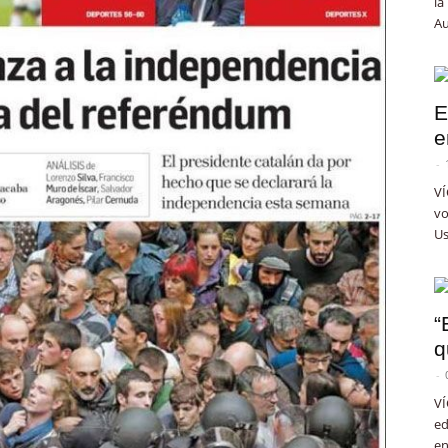
la
Au
E
e
-
VÍ
vo
Us
“
q
-
VÍ
ed
en