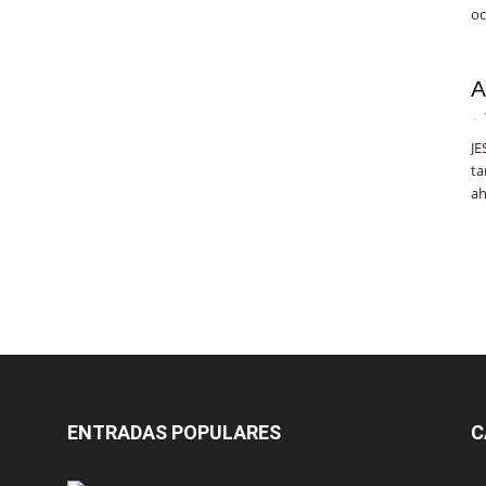
oc
A
-
JE
ta
ah
ENTRADAS POPULARES
C