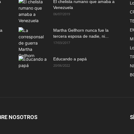
a
El chelista rumano que amaba a
L
Venezuela
C
06/07/2019
T
E
ma
Martha Gellhorn nunca fue la
tercera esposa de nadie, ni...
M
17/03/2017
Lo
T
Educando a papá
N
20/06/2022
B
BRE NOSOTROS
S