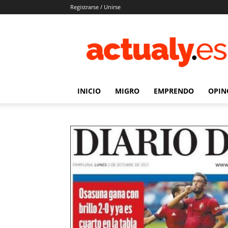
Registrarse / Unirse
Actualy.es
|
Noticias
de
los
venezolanos
INICIO
MIGRO
EMPRENDO
OPIN
que
emigraron