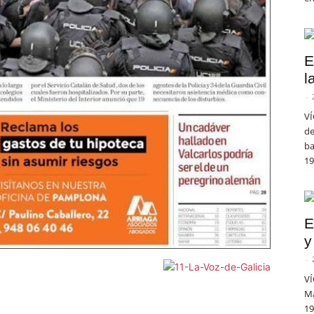
E
l
-
VÍ
de
ba
19
E
y
-
VÍ
Ma
19