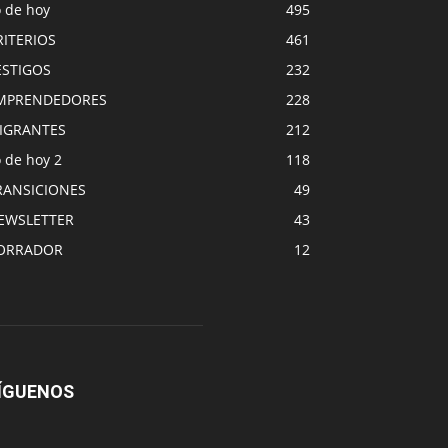
o de hoy
495
RITERIOS
461
ESTIGOS
232
MPRENDEDORES
228
IGRANTES
212
 de hoy 2
118
RANSICIONES
49
EWSLETTER
43
ORRADOR
12
ÍGUENOS