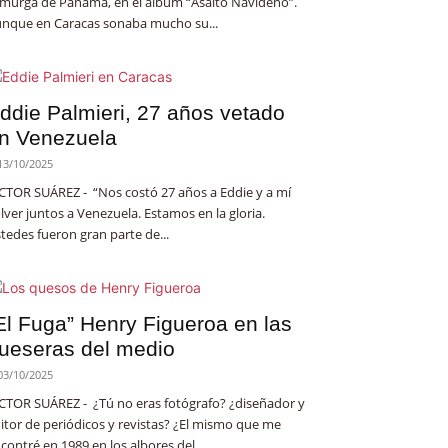
 murga de Panamá, en el álbum “Asalto Navideño”.
nque en Caracas sonaba mucho su...
ddie Palmieri, 27 años vetado
n Venezuela
13/10/2025
CTOR SUÁREZ - “Nos costó 27 años a Eddie y a mí
lver juntos a Venezuela. Estamos en la gloria.
tedes fueron gran parte de...
El Fuga” Henry Figueroa en las
ueseras del medio
03/10/2025
CTOR SUÁREZ - ¿Tú no eras fotógrafo? ¿diseñador y
itor de periódicos y revistas? ¿El mismo que me
contré en 1989 en los albores del...