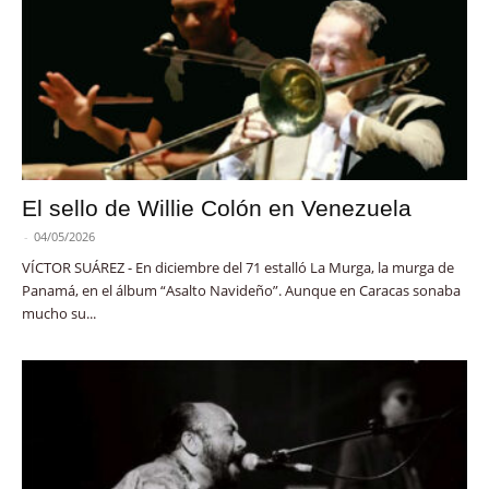
El sello de Willie Colón en Venezuela
-
04/05/2026
VÍCTOR SUÁREZ - En diciembre del 71 estalló La Murga, la murga de
Panamá, en el álbum “Asalto Navideño”. Aunque en Caracas sonaba
mucho su...