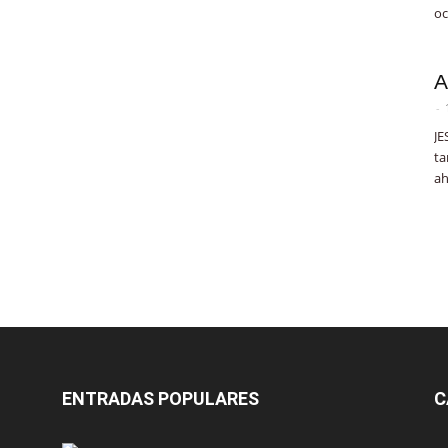
oc
A
-
JE
ta
ah
ENTRADAS POPULARES
C