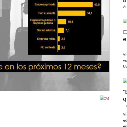
la
Au
E
e
-
VÍ
vo
Us
“
q
-
VÍ
ed
en