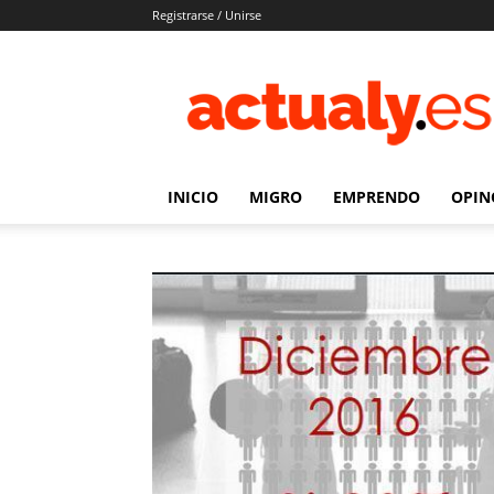
Registrarse / Unirse
Actualy.es
|
Noticias
de
los
venezolanos
INICIO
MIGRO
EMPRENDO
OPIN
que
emigraron