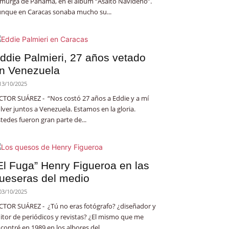
 murga de Panamá, en el álbum “Asalto Navideño”.
nque en Caracas sonaba mucho su...
ddie Palmieri, 27 años vetado
n Venezuela
13/10/2025
CTOR SUÁREZ - “Nos costó 27 años a Eddie y a mí
lver juntos a Venezuela. Estamos en la gloria.
tedes fueron gran parte de...
El Fuga” Henry Figueroa en las
ueseras del medio
03/10/2025
CTOR SUÁREZ - ¿Tú no eras fotógrafo? ¿diseñador y
itor de periódicos y revistas? ¿El mismo que me
contré en 1989 en los albores del...