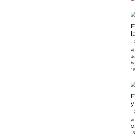
E
l
-
VÍ
de
ba
19
E
y
-
VÍ
Ma
19