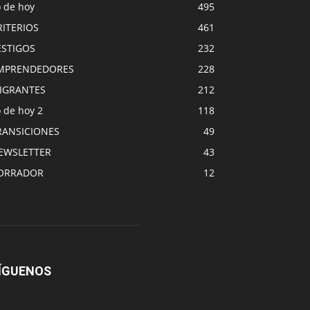
o de hoy
495
RITERIOS
461
ESTIGOS
232
MPRENDEDORES
228
IGRANTES
212
 de hoy 2
118
RANSICIONES
49
EWSLETTER
43
ORRADOR
12
ÍGUENOS