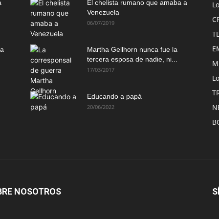
a
El chelista rumano que amaba a
L
Venezuela
C
06/07/2019
T
E
ma
Martha Gellhorn nunca fue la
tercera esposa de nadie, ni...
M
17/03/2017
Lo
T
Educando a papá
N
20/06/2022
B
BRE NOSOTROS
S