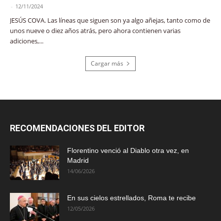
-
12/11/2024
JESÚS COVA. Las líneas que siguen son ya algo añejas, tanto como de
unos nueve o diez años atrás, pero ahora contienen varias
adiciones,...
Cargar más
RECOMENDACIONES DEL EDITOR
Florentino venció al Diablo otra vez, en
Madrid
14/06/2026
En sus cielos estrellados, Roma te recibe
12/05/2026