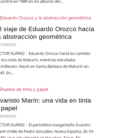
contré en 1989 en los albores del...
l viaje de Eduardo Orozco hacia
a abstracción geométrica
27/09/2025
CTOR SUÁREZ - Eduardo Orozco hacía los carteles
 los cines de Maturín, mientras estudiaba
chillerato. Nació en Santa Bárbara de Maturín en
45. En...
varisto Marín: una vida en tinta
 papel
26/09/2025
CTOR SUÁREZ - El periodista margariteño Evaristo
rín (Valle de Pedro González, Nueva Esparta, 26-10-
35), vive actualmente en Houston, Texas. En