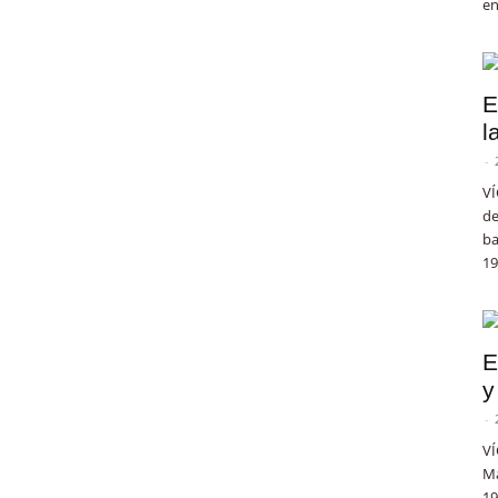
en
E
l
-
VÍ
de
ba
19
E
y
-
VÍ
Ma
19