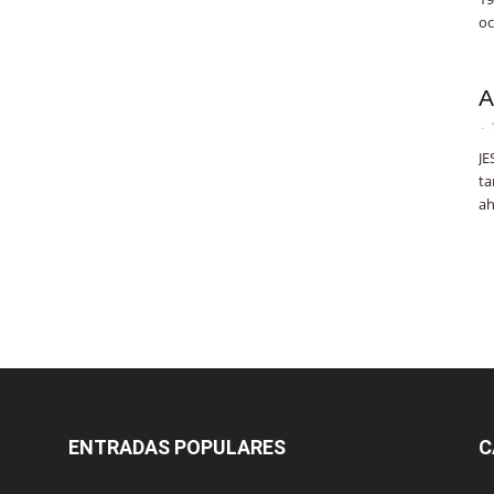
oc
A
-
JE
ta
ah
ENTRADAS POPULARES
C