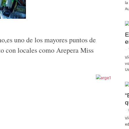
la
Au
E
mo,es uno de los mayores puntos de
e
nto con locales como Arepera Miss
-
VÍ
vo
Us
“
q
-
VÍ
ed