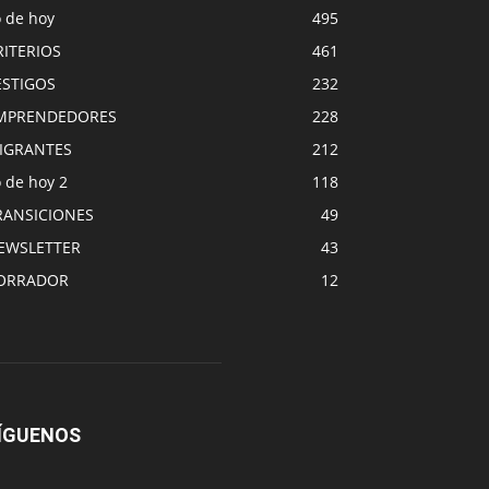
o de hoy
495
RITERIOS
461
ESTIGOS
232
MPRENDEDORES
228
IGRANTES
212
 de hoy 2
118
RANSICIONES
49
EWSLETTER
43
ORRADOR
12
ÍGUENOS