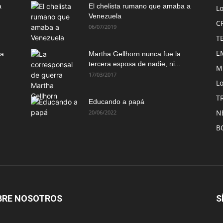
a
El chelista rumano que amaba a
L
Venezuela
C
06/07/2019
T
E
ma
Martha Gellhorn nunca fue la
tercera esposa de nadie, ni...
M
17/03/2017
Lo
T
Educando a papá
N
20/06/2022
B
BRE NOSOTROS
S