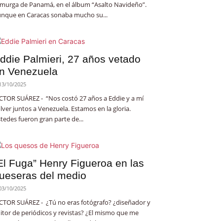
 murga de Panamá, en el álbum “Asalto Navideño”.
nque en Caracas sonaba mucho su...
ddie Palmieri, 27 años vetado
n Venezuela
13/10/2025
CTOR SUÁREZ - “Nos costó 27 años a Eddie y a mí
lver juntos a Venezuela. Estamos en la gloria.
tedes fueron gran parte de...
El Fuga” Henry Figueroa en las
ueseras del medio
03/10/2025
CTOR SUÁREZ - ¿Tú no eras fotógrafo? ¿diseñador y
itor de periódicos y revistas? ¿El mismo que me