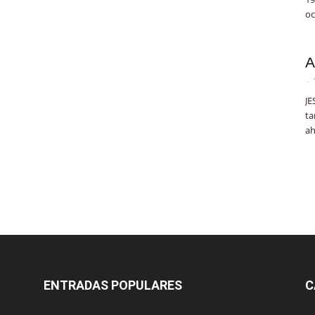
oc
A
-
JE
ta
ah
ENTRADAS POPULARES
C