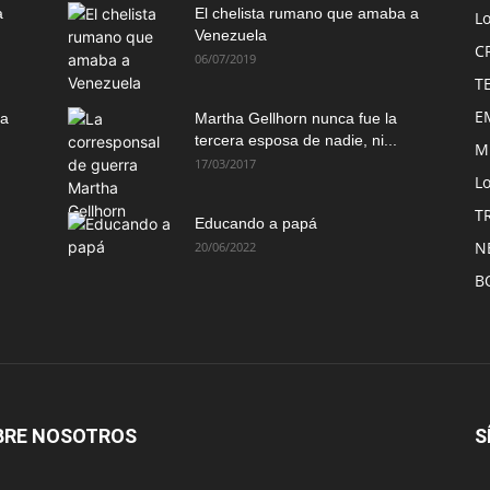
a
El chelista rumano que amaba a
L
Venezuela
C
06/07/2019
T
E
ma
Martha Gellhorn nunca fue la
tercera esposa de nadie, ni...
M
17/03/2017
Lo
T
Educando a papá
N
20/06/2022
B
BRE NOSOTROS
S