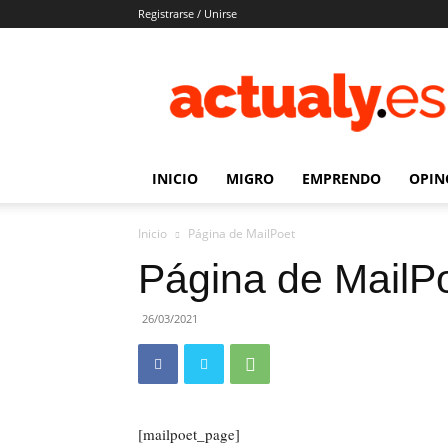
Registrarse / Unirse
Actualy.es
|
Noticias
de
los
venezolanos
INICIO
MIGRO
EMPRENDO
OPIN
que
emigraron
Inicio
Página de MailPoet
Página de MailP
26/03/2021
[mailpoet_page]