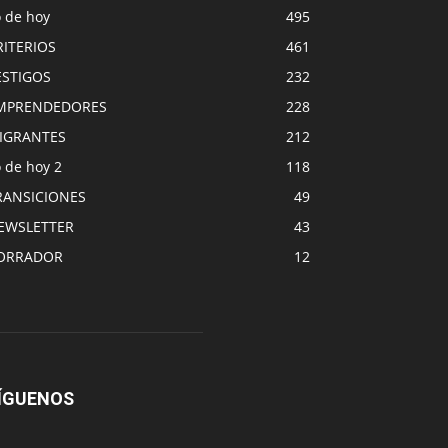
o de hoy
495
RITERIOS
461
ESTIGOS
232
MPRENDEDORES
228
IGRANTES
212
 de hoy 2
118
RANSICIONES
49
EWSLETTER
43
ORRADOR
12
ÍGUENOS