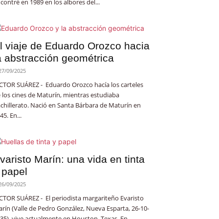
contré en 1989 en los albores del...
l viaje de Eduardo Orozco hacia
a abstracción geométrica
27/09/2025
CTOR SUÁREZ - Eduardo Orozco hacía los carteles
 los cines de Maturín, mientras estudiaba
chillerato. Nació en Santa Bárbara de Maturín en
45. En...
varisto Marín: una vida en tinta
 papel
26/09/2025
CTOR SUÁREZ - El periodista margariteño Evaristo
rín (Valle de Pedro González, Nueva Esparta, 26-10-
35), vive actualmente en Houston, Texas. En