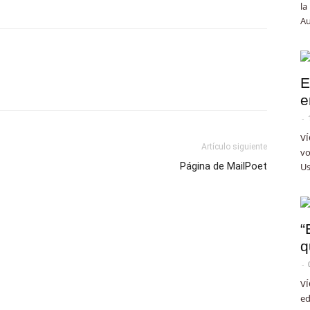
la
Au
E
e
-
VÍ
Artículo siguiente
vo
Página de MailPoet
Us
“
q
-
VÍ
ed