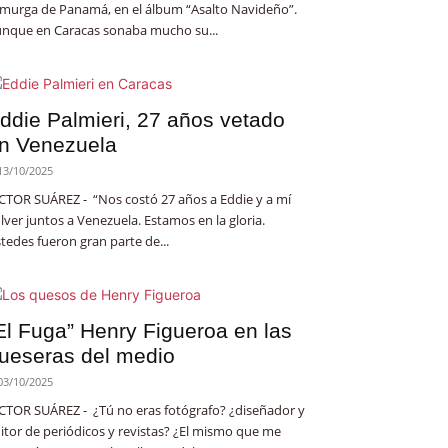
 murga de Panamá, en el álbum “Asalto Navideño”.
nque en Caracas sonaba mucho su...
ddie Palmieri, 27 años vetado
n Venezuela
13/10/2025
CTOR SUÁREZ - “Nos costó 27 años a Eddie y a mí
lver juntos a Venezuela. Estamos en la gloria.
tedes fueron gran parte de...
El Fuga” Henry Figueroa en las
ueseras del medio
03/10/2025
CTOR SUÁREZ - ¿Tú no eras fotógrafo? ¿diseñador y
itor de periódicos y revistas? ¿El mismo que me