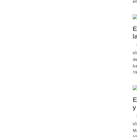
en
E
l
-
VÍ
de
ba
19
E
y
-
VÍ
Ma
19