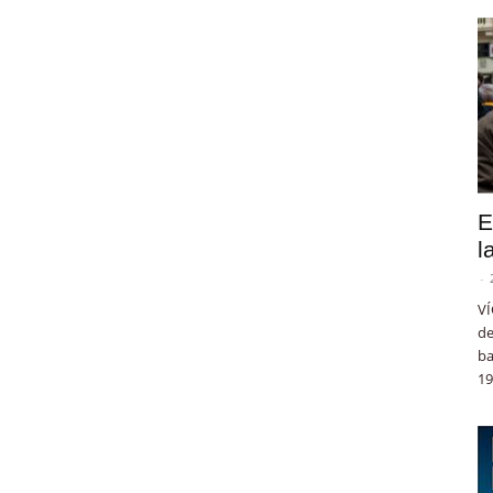
E
l
-
VÍ
de
ba
19