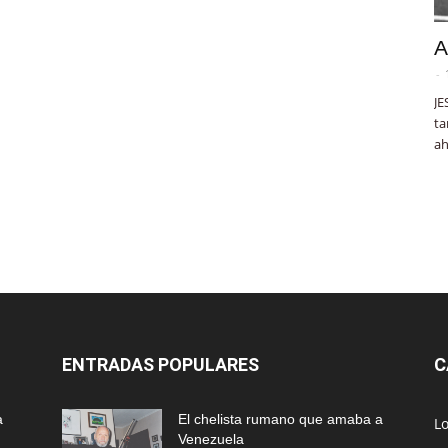
A
-
JE
ta
ah
ENTRADAS POPULARES
C
a
El chelista rumano que amaba a
L
Venezuela