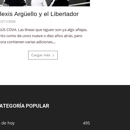
lexis Argüello y el Libertador
12/11/2024
SÚS COVA. Las líneas que siguen son ya algo añejas,
nto como de unos nueve o diez años atrás, pero
ora contienen varias adiciones,...
Cargar más
ATEGORÍA POPULAR
o de hoy
495