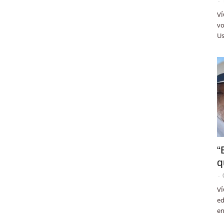
-
VÍ
vo
Us
“
q
-
VÍ
ed
en