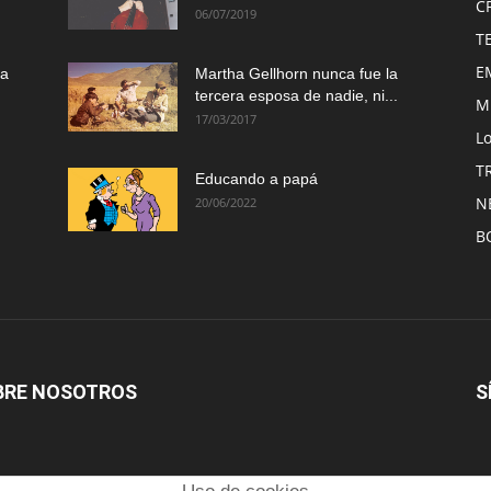
C
06/07/2019
T
E
ma
Martha Gellhorn nunca fue la
tercera esposa de nadie, ni...
M
17/03/2017
Lo
T
Educando a papá
N
20/06/2022
B
BRE NOSOTROS
S