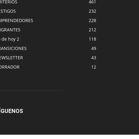
RITERIOS
461
ESTIGOS
232
MPRENDEDORES
228
IGRANTES
212
 de hoy 2
118
RANSICIONES
49
EWSLETTER
43
ORRADOR
12
ÍGUENOS