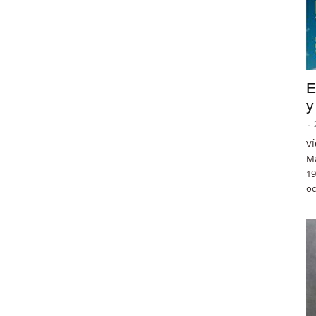
E
y
-
VÍ
Ma
19
oc