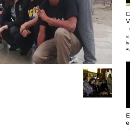
E
V
-
VÍ
la
Au
E
e