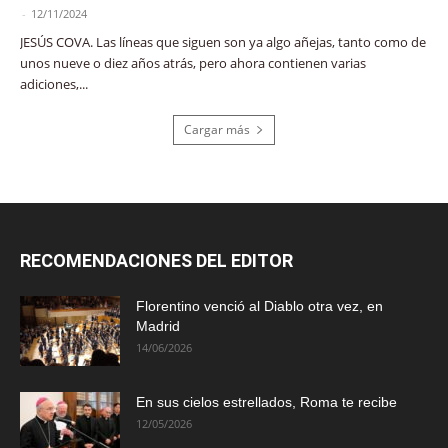
-
12/11/2024
JESÚS COVA. Las líneas que siguen son ya algo añejas, tanto como de
unos nueve o diez años atrás, pero ahora contienen varias
adiciones,...
Cargar más
RECOMENDACIONES DEL EDITOR
Florentino venció al Diablo otra vez, en
Madrid
14/06/2026
En sus cielos estrellados, Roma te recibe
12/05/2026