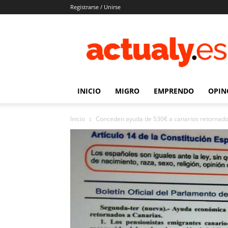
Registrarse / Unirse
Actualy.es
|
Noticias
de
los
venezolanos
INICIO
MIGRO
EMPRENDO
OPIN
que
emigraron
Inicio
Conceden ayuda de 530€ a canarios retornad