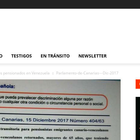
O
TESTIGOS
EN TRÁNSITO
NEWSLETTER
os pensionados en Venezuela
Parlamento-de-Canarias---Dic-2017