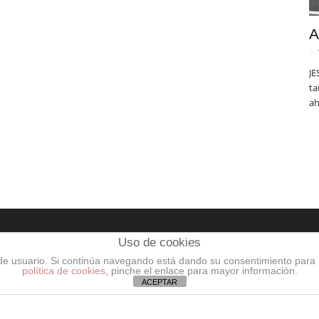
A
-
JE
ta
ah
Uso de cookies
ENTRADAS POPULARES
C
a de usuario. Si continúa navegando está dando su consentimiento para
política de cookies
, pinche el enlace para mayor información.
ACEPTAR
a
El chelista rumano que amaba a
L
Venezuela