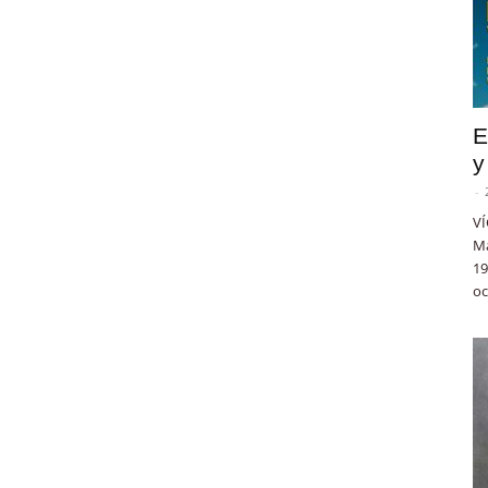
E
y
-
VÍ
Ma
19
oc