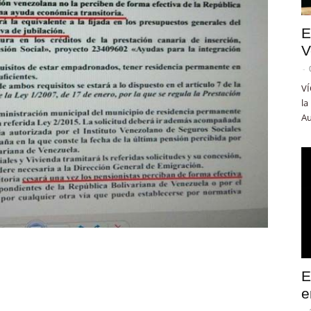
E
V
-
VÍ
la
Au
E
e