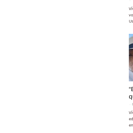
-
VÍ
vo
Us
“
q
-
VÍ
ed
en