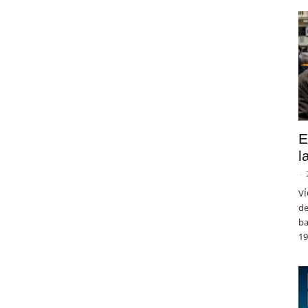
E
l
-
VÍ
de
ba
19