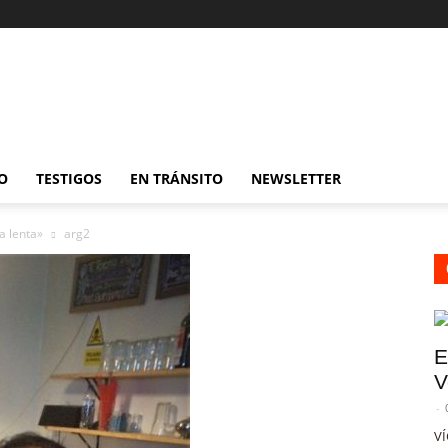
O
TESTIGOS
EN TRÁNSITO
NEWSLETTER
a lenta»
arg2
E
V
-
VÍ