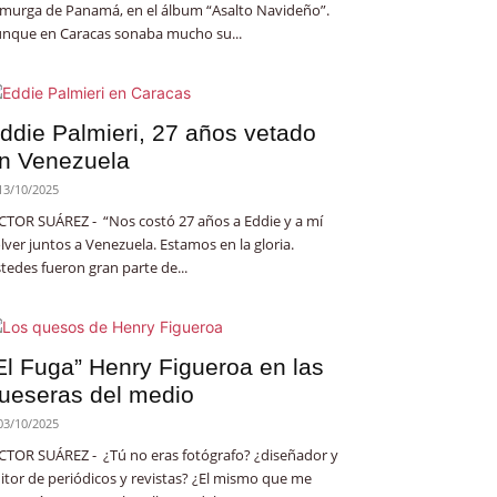
 murga de Panamá, en el álbum “Asalto Navideño”.
nque en Caracas sonaba mucho su...
ddie Palmieri, 27 años vetado
n Venezuela
13/10/2025
CTOR SUÁREZ - “Nos costó 27 años a Eddie y a mí
lver juntos a Venezuela. Estamos en la gloria.
tedes fueron gran parte de...
El Fuga” Henry Figueroa en las
ueseras del medio
03/10/2025
CTOR SUÁREZ - ¿Tú no eras fotógrafo? ¿diseñador y
itor de periódicos y revistas? ¿El mismo que me