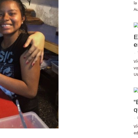
la
Au
E
e
-
VÍ
vo
Us
“
q
-
VÍ
ed