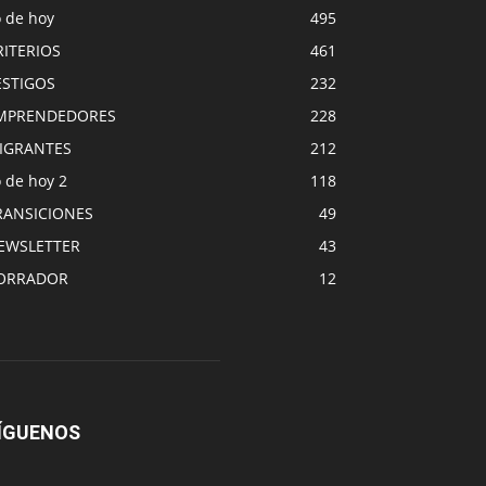
o de hoy
495
RITERIOS
461
ESTIGOS
232
MPRENDEDORES
228
IGRANTES
212
 de hoy 2
118
RANSICIONES
49
EWSLETTER
43
ORRADOR
12
ÍGUENOS