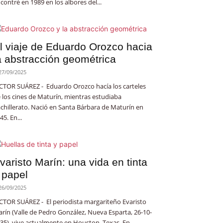
contré en 1989 en los albores del...
l viaje de Eduardo Orozco hacia
a abstracción geométrica
27/09/2025
CTOR SUÁREZ - Eduardo Orozco hacía los carteles
 los cines de Maturín, mientras estudiaba
chillerato. Nació en Santa Bárbara de Maturín en
45. En...
varisto Marín: una vida en tinta
 papel
26/09/2025
CTOR SUÁREZ - El periodista margariteño Evaristo
rín (Valle de Pedro González, Nueva Esparta, 26-10-
35), vive actualmente en Houston, Texas. En