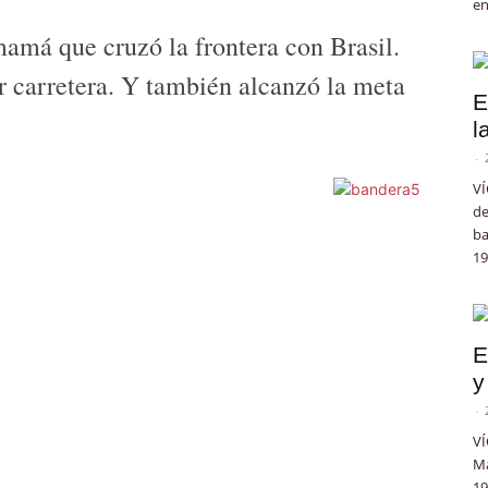
en
amá que cruzó la frontera con Brasil.
or carretera. Y también alcanzó la meta
E
l
-
VÍ
de
ba
19
E
y
-
VÍ
Ma
19