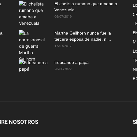
a
El chelista rumano que amaba a
L
Venezuela
C
06/07/2019
T
E
ma
Martha Gellhorn nunca fue la
tercera esposa de nadie, ni...
M
17/03/2017
Lo
T
Educando a papá
N
20/06/2022
B
BRE NOSOTROS
S