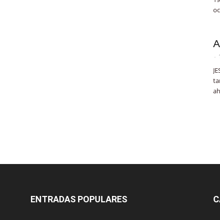
oc
A
-
JE
ta
ah
ENTRADAS POPULARES
C