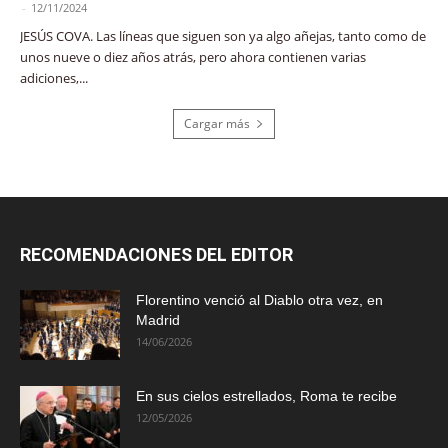
-
12/11/2024
JESÚS COVA. Las líneas que siguen son ya algo añejas, tanto como de
unos nueve o diez años atrás, pero ahora contienen varias
adiciones,...
Cargar más
RECOMENDACIONES DEL EDITOR
Florentino venció al Diablo otra vez, en
Madrid
14/06/2026
En sus cielos estrellados, Roma te recibe
12/05/2026