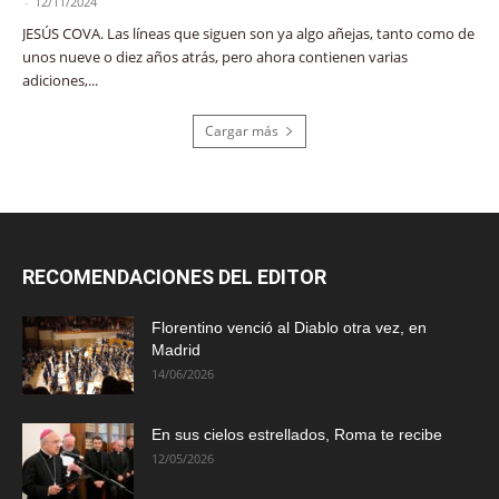
-
12/11/2024
JESÚS COVA. Las líneas que siguen son ya algo añejas, tanto como de
unos nueve o diez años atrás, pero ahora contienen varias
adiciones,...
Cargar más
RECOMENDACIONES DEL EDITOR
Florentino venció al Diablo otra vez, en
Madrid
14/06/2026
En sus cielos estrellados, Roma te recibe
12/05/2026