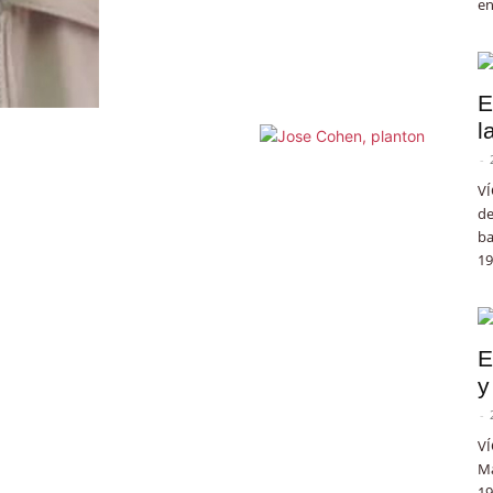
en
E
l
-
VÍ
de
ba
19
E
y
-
VÍ
Ma
19