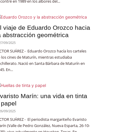
contré en 1989 en los albores del...
l viaje de Eduardo Orozco hacia
a abstracción geométrica
27/09/2025
CTOR SUÁREZ - Eduardo Orozco hacía los carteles
 los cines de Maturín, mientras estudiaba
chillerato. Nació en Santa Bárbara de Maturín en
45. En...
varisto Marín: una vida en tinta
 papel
26/09/2025
CTOR SUÁREZ - El periodista margariteño Evaristo
rín (Valle de Pedro González, Nueva Esparta, 26-10-
35), vive actualmente en Houston, Texas. En