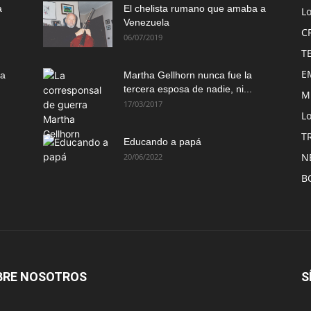
a
El chelista rumano que amaba a
L
Venezuela
C
06/07/2019
T
E
ma
Martha Gellhorn nunca fue la
tercera esposa de nadie, ni...
M
17/03/2017
Lo
T
Educando a papá
N
20/06/2022
B
BRE NOSOTROS
S