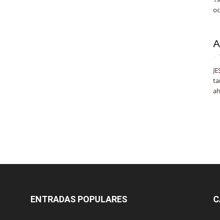
oc
A
-
JE
ta
ah
ENTRADAS POPULARES
C