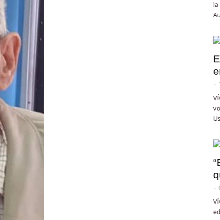
la
Au
E
e
-
VÍ
vo
Us
“
q
-
VÍ
ed