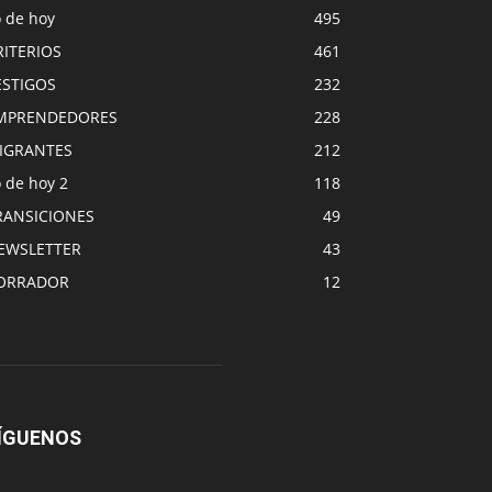
o de hoy
495
RITERIOS
461
ESTIGOS
232
MPRENDEDORES
228
IGRANTES
212
 de hoy 2
118
RANSICIONES
49
EWSLETTER
43
ORRADOR
12
ÍGUENOS