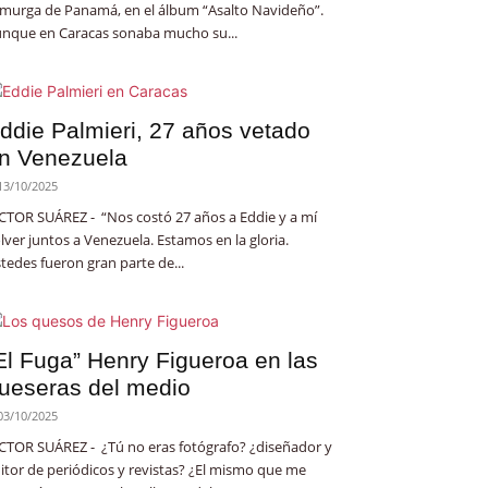
 murga de Panamá, en el álbum “Asalto Navideño”.
nque en Caracas sonaba mucho su...
ddie Palmieri, 27 años vetado
n Venezuela
13/10/2025
CTOR SUÁREZ - “Nos costó 27 años a Eddie y a mí
lver juntos a Venezuela. Estamos en la gloria.
tedes fueron gran parte de...
El Fuga” Henry Figueroa en las
ueseras del medio
03/10/2025
CTOR SUÁREZ - ¿Tú no eras fotógrafo? ¿diseñador y
itor de periódicos y revistas? ¿El mismo que me