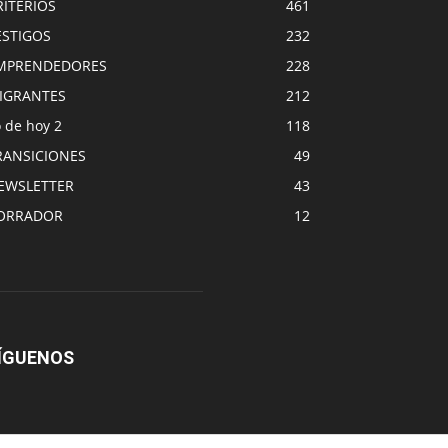
RITERIOS
461
ESTIGOS
232
MPRENDEDORES
228
IGRANTES
212
 de hoy 2
118
RANSICIONES
49
EWSLETTER
43
ORRADOR
12
ÍGUENOS