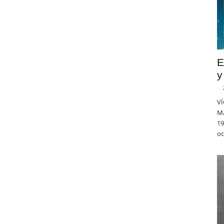
E
y
-
VÍ
Ma
19
oc