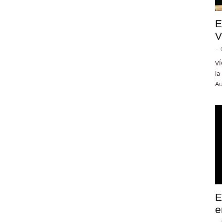
E
V
-
VÍ
la
Au
E
e