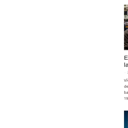
E
l
-
VÍ
de
ba
19