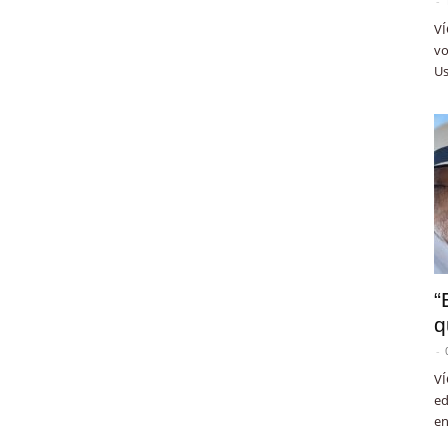
-
VÍ
vo
Us
“
q
-
VÍ
ed
en