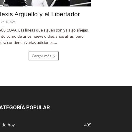
lexis Argüello y el Libertador
12/11/2024
SÚS COVA. Las líneas que siguen son ya algo añejas,
nto como de unos nueve o diez años atrás, pero
ora contienen varias adiciones,...
Cargar más
ATEGORÍA POPULAR
o de hoy
495