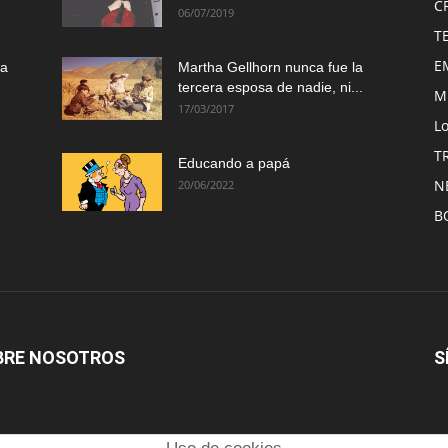
C
06/07/2019
T
E
ma
Martha Gellhorn nunca fue la
tercera esposa de nadie, ni...
M
17/03/2017
Lo
T
Educando a papá
N
20/06/2022
B
BRE NOSOTROS
S