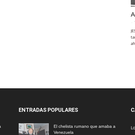
A
-
JE
ta
ah
ENTRADAS POPULARES
C
a
El chelista rumano que amaba a
L
Venezuela