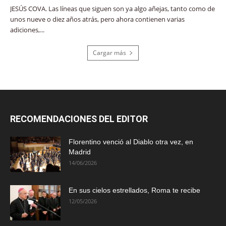
JESÚS COVA. Las líneas que siguen son ya algo añejas, tanto como de
unos nueve o diez años atrás, pero ahora contienen varias
adiciones,...
Cargar más
RECOMENDACIONES DEL EDITOR
Florentino venció al Diablo otra vez, en
Madrid
14/06/2026
En sus cielos estrellados, Roma te recibe
12/05/2026