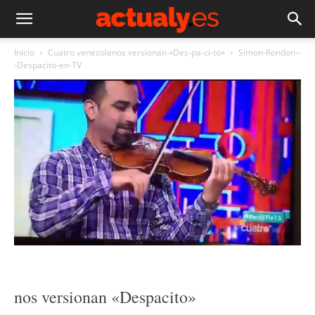
Inicio
Cuatro venezolanos versionan «Des-pa-ci-to»
Simon-Rondon--
-Despacito-en-TV
nos versionan «Despacito»