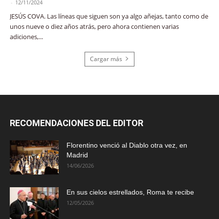
-
12/11/2024
JESÚS COVA. Las líneas que siguen son ya algo añejas, tanto como de
unos nueve o diez años atrás, pero ahora contienen varias
adiciones,...
Cargar más
RECOMENDACIONES DEL EDITOR
Florentino venció al Diablo otra vez, en
Madrid
14/06/2026
En sus cielos estrellados, Roma te recibe
12/05/2026