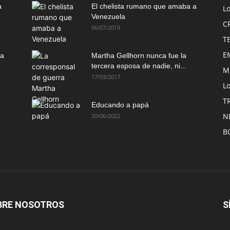
a
El chelista rumano que amaba a
L
Venezuela
C
06/07/2019
T
E
ma
Martha Gellhorn nunca fue la
tercera esposa de nadie, ni...
M
17/03/2017
Lo
T
Educando a papá
N
20/06/2022
B
BRE NOSOTROS
S