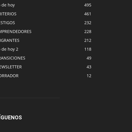
o de hoy
495
RITERIOS
461
ESTIGOS
232
MPRENDEDORES
228
IGRANTES
212
 de hoy 2
118
RANSICIONES
49
EWSLETTER
43
ORRADOR
12
ÍGUENOS