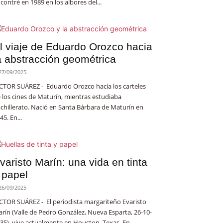
contré en 1989 en los albores del...
l viaje de Eduardo Orozco hacia
a abstracción geométrica
27/09/2025
CTOR SUÁREZ - Eduardo Orozco hacía los carteles
 los cines de Maturín, mientras estudiaba
chillerato. Nació en Santa Bárbara de Maturín en
45. En...
varisto Marín: una vida en tinta
 papel
26/09/2025
CTOR SUÁREZ - El periodista margariteño Evaristo
rín (Valle de Pedro González, Nueva Esparta, 26-10-
35), vive actualmente en Houston, Texas. En