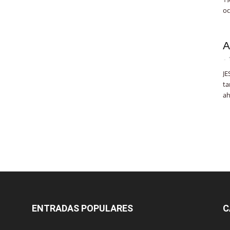
oc
A
-
JE
ta
ah
ENTRADAS POPULARES
C