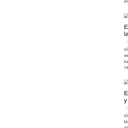
en
E
l
-
VÍ
de
ba
19
E
y
-
VÍ
Ma
19