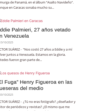
 murga de Panamá, en el álbum “Asalto Navideño”.
nque en Caracas sonaba mucho su...
ddie Palmieri, 27 años vetado
n Venezuela
13/10/2025
CTOR SUÁREZ - “Nos costó 27 años a Eddie y a mí
lver juntos a Venezuela. Estamos en la gloria.
tedes fueron gran parte de...
El Fuga” Henry Figueroa en las
ueseras del medio
03/10/2025
CTOR SUÁREZ - ¿Tú no eras fotógrafo? ¿diseñador y
itor de periódicos y revistas? ¿El mismo que me