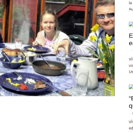
la
Au
E
e
-
VÍ
vo
Us
“
q
-
VÍ
ed