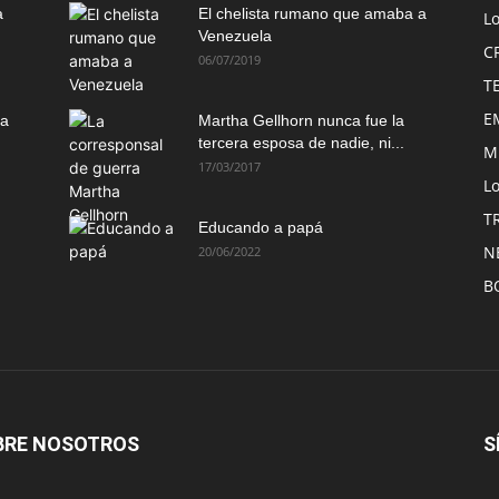
a
El chelista rumano que amaba a
L
Venezuela
C
06/07/2019
T
E
ma
Martha Gellhorn nunca fue la
tercera esposa de nadie, ni...
M
17/03/2017
Lo
T
Educando a papá
N
20/06/2022
B
BRE NOSOTROS
S