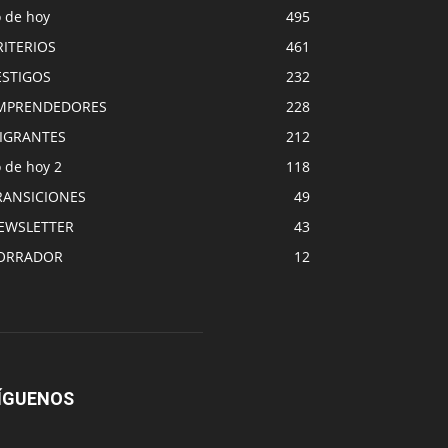
o de hoy
495
RITERIOS
461
ESTIGOS
232
MPRENDEDORES
228
IGRANTES
212
 de hoy 2
118
RANSICIONES
49
EWSLETTER
43
ORRADOR
12
ÍGUENOS