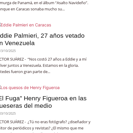
 murga de Panamá, en el álbum “Asalto Navideño”.
nque en Caracas sonaba mucho su...
ddie Palmieri, 27 años vetado
n Venezuela
13/10/2025
CTOR SUÁREZ - “Nos costó 27 años a Eddie y a mí
lver juntos a Venezuela. Estamos en la gloria.
tedes fueron gran parte de...
El Fuga” Henry Figueroa en las
ueseras del medio
03/10/2025
CTOR SUÁREZ - ¿Tú no eras fotógrafo? ¿diseñador y
itor de periódicos y revistas? ¿El mismo que me