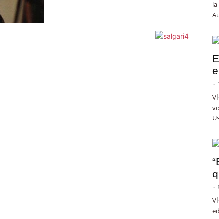
la
Au
E
e
-
VÍ
vo
Us
“
q
-
VÍ
ed