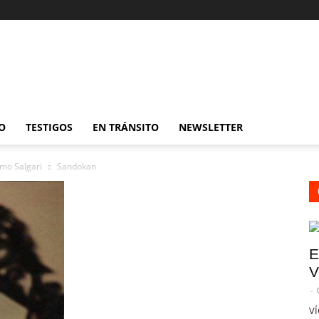
O
TESTIGOS
EN TRÁNSITO
NEWSLETTER
omo Salgari
Sandokan
E
V
-
VÍ