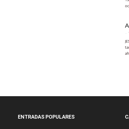
oc
A
-
JE
ta
ah
ENTRADAS POPULARES
C