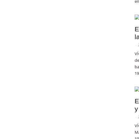
en
E
l
-
VÍ
de
ba
19
E
y
-
VÍ
Ma
19