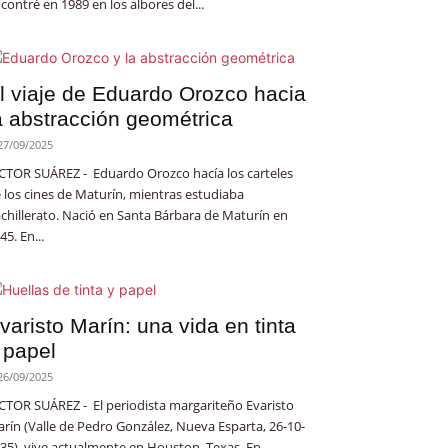
contré en 1989 en los albores del...
l viaje de Eduardo Orozco hacia
a abstracción geométrica
27/09/2025
CTOR SUÁREZ - Eduardo Orozco hacía los carteles
 los cines de Maturín, mientras estudiaba
chillerato. Nació en Santa Bárbara de Maturín en
45. En...
varisto Marín: una vida en tinta
 papel
26/09/2025
CTOR SUÁREZ - El periodista margariteño Evaristo
rín (Valle de Pedro González, Nueva Esparta, 26-10-
35), vive actualmente en Houston, Texas. En