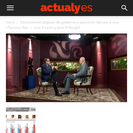
Inicio
Desconexión popular de gobierno y oposición dan pie a una
«Tercera Vía»
Luis-V-Leon-y-Jose-V-Rangel