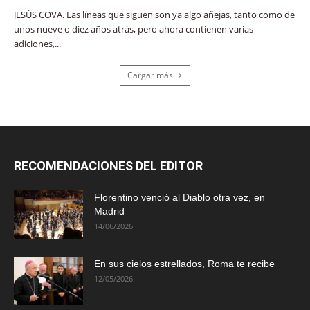
JESÚS COVA. Las líneas que siguen son ya algo añejas, tanto como de
unos nueve o diez años atrás, pero ahora contienen varias
adiciones,...
Cargar más
RECOMENDACIONES DEL EDITOR
Florentino venció al Diablo otra vez, en
Madrid
14/06/2026
En sus cielos estrellados, Roma te recibe
12/05/2026