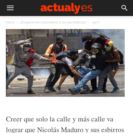
Inicio
¡Dispárenles (también) a los periodistas!
per1
Creer que solo la calle y más calle va
lograr que Nicolás Maduro y sus esbirros