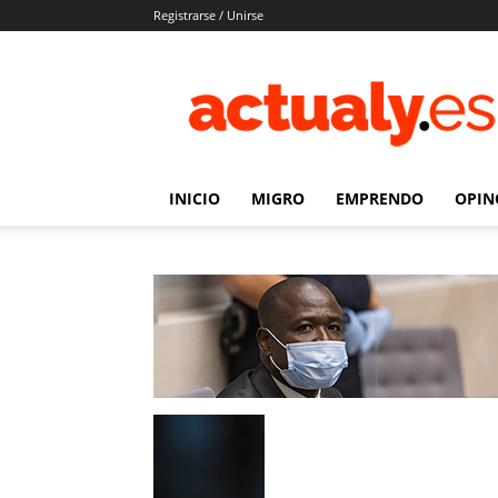
Registrarse / Unirse
Actualy.es
|
Noticias
de
los
venezolanos
INICIO
MIGRO
EMPRENDO
OPIN
que
emigraron