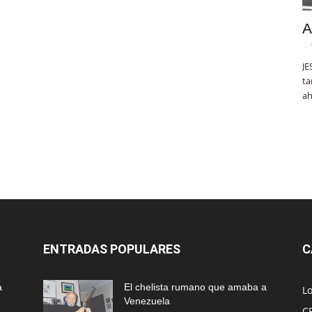
A
-
JE
ta
ah
ENTRADAS POPULARES
C
a
El chelista rumano que amaba a
L
Venezuela
C