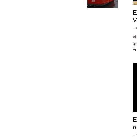
E
V
-
VÍ
la
Au
E
e
-