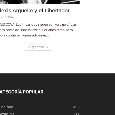
lexis Argüello y el Libertador
12/11/2024
SÚS COVA. Las líneas que siguen son ya algo añejas,
nto como de unos nueve o diez años atrás, pero
ora contienen varias adiciones,...
Cargar más
ATEGORÍA POPULAR
o de hoy
495
RITERIOS
461