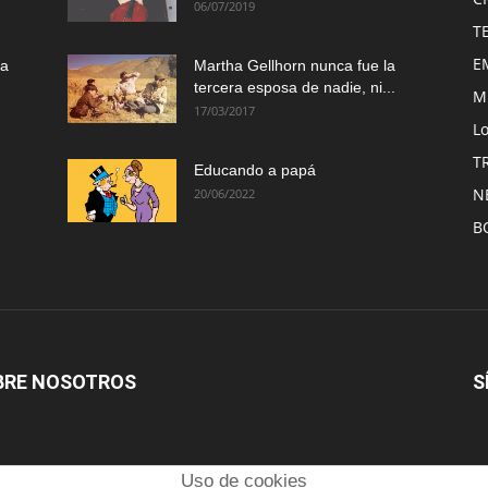
06/07/2019
T
E
ma
Martha Gellhorn nunca fue la
tercera esposa de nadie, ni...
M
17/03/2017
Lo
T
Educando a papá
N
20/06/2022
B
BRE NOSOTROS
S
Uso de cookies