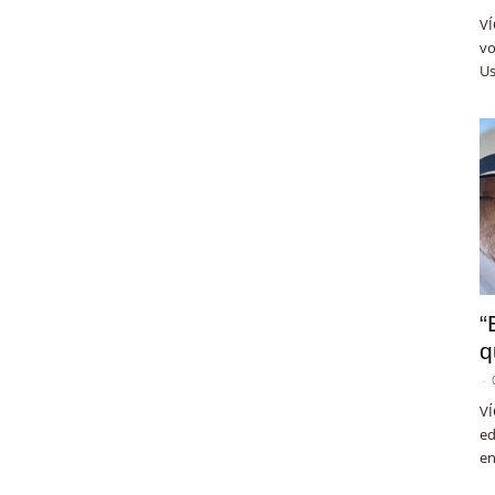
VÍ
vo
Us
“
q
-
VÍ
ed
en