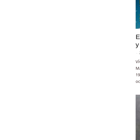
E
y
-
VÍ
Ma
19
oc