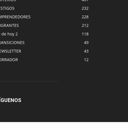
ESTIGOS
232
MPRENDEDORES
228
IGRANTES
212
 de hoy 2
118
RANSICIONES
49
EWSLETTER
43
ORRADOR
12
ÍGUENOS