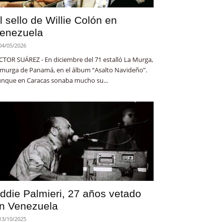
l sello de Willie Colón en
enezuela
04/05/2026
CTOR SUÁREZ - En diciembre del 71 estalló La Murga,
 murga de Panamá, en el álbum “Asalto Navideño”.
nque en Caracas sonaba mucho su...
ddie Palmieri, 27 años vetado
n Venezuela
13/10/2025