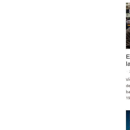
E
l
-
VÍ
de
ba
19