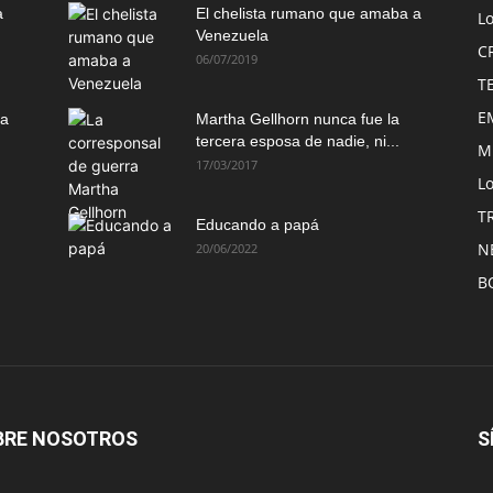
a
El chelista rumano que amaba a
L
Venezuela
C
06/07/2019
T
E
ma
Martha Gellhorn nunca fue la
tercera esposa de nadie, ni...
M
17/03/2017
Lo
T
Educando a papá
N
20/06/2022
B
BRE NOSOTROS
S