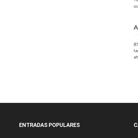
oc
A
-
JE
ta
ah
ENTRADAS POPULARES
C