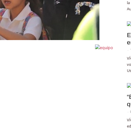
la
Au
E
e
-
VÍ
vo
Us
“
q
-
VÍ
ed