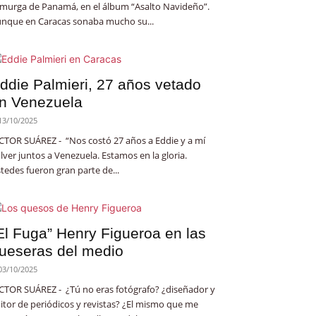
 murga de Panamá, en el álbum “Asalto Navideño”.
nque en Caracas sonaba mucho su...
ddie Palmieri, 27 años vetado
n Venezuela
13/10/2025
CTOR SUÁREZ - “Nos costó 27 años a Eddie y a mí
lver juntos a Venezuela. Estamos en la gloria.
tedes fueron gran parte de...
El Fuga” Henry Figueroa en las
ueseras del medio
03/10/2025
CTOR SUÁREZ - ¿Tú no eras fotógrafo? ¿diseñador y
itor de periódicos y revistas? ¿El mismo que me