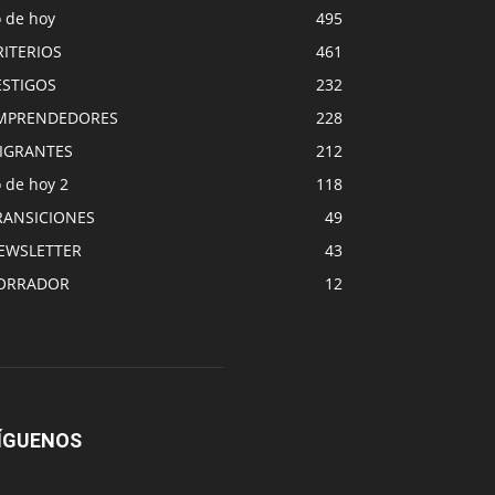
o de hoy
495
RITERIOS
461
ESTIGOS
232
MPRENDEDORES
228
IGRANTES
212
 de hoy 2
118
RANSICIONES
49
EWSLETTER
43
ORRADOR
12
ÍGUENOS