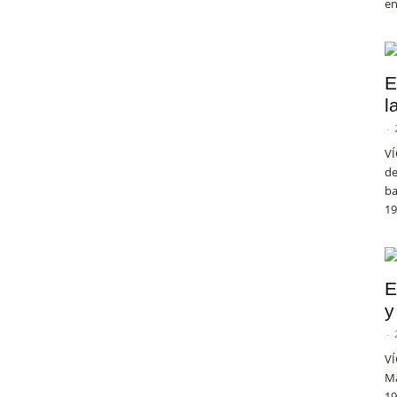
en
E
l
-
VÍ
de
ba
19
E
y
-
VÍ
Ma
19