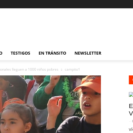
O
TESTIGOS
EN TRÁNSITO
NEWSLETTER
onales lleguen a 1000 niños pobres
campito1
E
V
-
VÍ