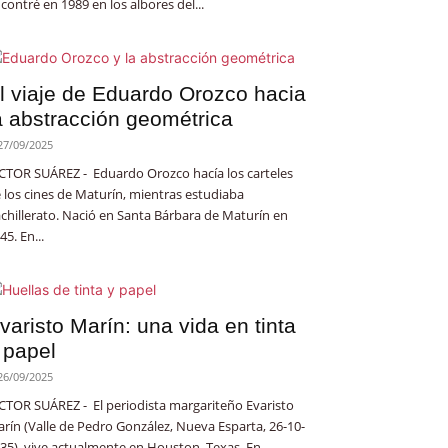
contré en 1989 en los albores del...
l viaje de Eduardo Orozco hacia
a abstracción geométrica
27/09/2025
CTOR SUÁREZ - Eduardo Orozco hacía los carteles
 los cines de Maturín, mientras estudiaba
chillerato. Nació en Santa Bárbara de Maturín en
45. En...
varisto Marín: una vida en tinta
 papel
26/09/2025
CTOR SUÁREZ - El periodista margariteño Evaristo
rín (Valle de Pedro González, Nueva Esparta, 26-10-
35), vive actualmente en Houston, Texas. En