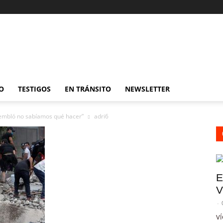
O
TESTIGOS
EN TRÁNSITO
NEWSLETTER
embló no sabíamos qué hacer”
adri6
E
V
-
VÍ