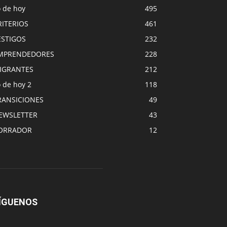
o de hoy
495
RITERIOS
461
ESTIGOS
232
MPRENDEDORES
228
IGRANTES
212
 de hoy 2
118
RANSICIONES
49
EWSLETTER
43
ORRADOR
12
ÍGUENOS