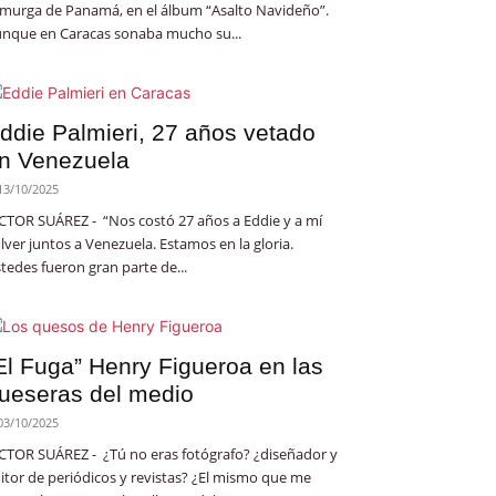
 murga de Panamá, en el álbum “Asalto Navideño”.
nque en Caracas sonaba mucho su...
ddie Palmieri, 27 años vetado
n Venezuela
13/10/2025
CTOR SUÁREZ - “Nos costó 27 años a Eddie y a mí
lver juntos a Venezuela. Estamos en la gloria.
tedes fueron gran parte de...
El Fuga” Henry Figueroa en las
ueseras del medio
03/10/2025
CTOR SUÁREZ - ¿Tú no eras fotógrafo? ¿diseñador y
itor de periódicos y revistas? ¿El mismo que me