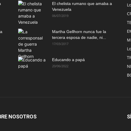
a
El chelista rumano que amaba a
L
Venezuela
C
06/07/2019
T
E
ma
Martha Gellhorn nunca fue la
tercera esposa de nadie, ni...
M
17/03/2017
Lo
T
Educando a papá
N
20/06/2022
B
BRE NOSOTROS
S