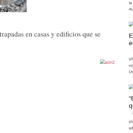
la
Au
trapadas en casas y edificios que se
E
e
-
VÍ
vo
Us
“
q
-
VÍ
ed