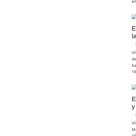
en
E
l
-
VÍ
de
ba
19
E
y
-
VÍ
Ma
19