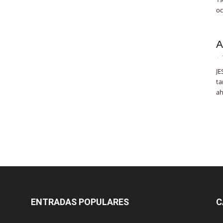
oc
A
-
JE
ta
ah
ENTRADAS POPULARES
C