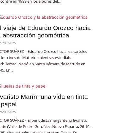
contré en 1989 en los albores del...
l viaje de Eduardo Orozco hacia
a abstracción geométrica
27/09/2025
CTOR SUÁREZ - Eduardo Orozco hacía los carteles
 los cines de Maturín, mientras estudiaba
chillerato. Nació en Santa Bárbara de Maturín en
45. En...
varisto Marín: una vida en tinta
 papel
26/09/2025
CTOR SUÁREZ - El periodista margariteño Evaristo
rín (Valle de Pedro González, Nueva Esparta, 26-10-
35), vive actualmente en Houston, Texas. En