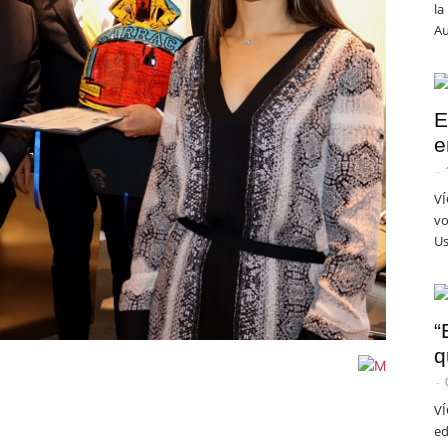
la
Au
E
e
-
VÍ
vo
Us
“
q
-
VÍ
ed