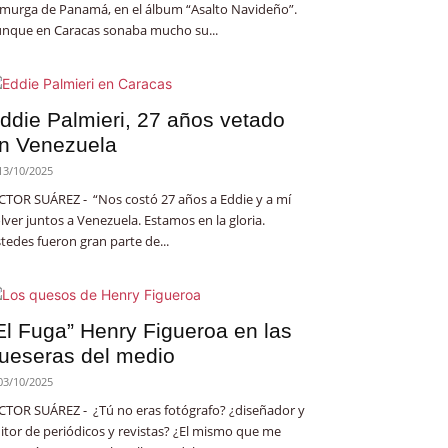
 murga de Panamá, en el álbum “Asalto Navideño”.
nque en Caracas sonaba mucho su...
ddie Palmieri, 27 años vetado
n Venezuela
13/10/2025
CTOR SUÁREZ - “Nos costó 27 años a Eddie y a mí
lver juntos a Venezuela. Estamos en la gloria.
tedes fueron gran parte de...
El Fuga” Henry Figueroa en las
ueseras del medio
03/10/2025
CTOR SUÁREZ - ¿Tú no eras fotógrafo? ¿diseñador y
itor de periódicos y revistas? ¿El mismo que me