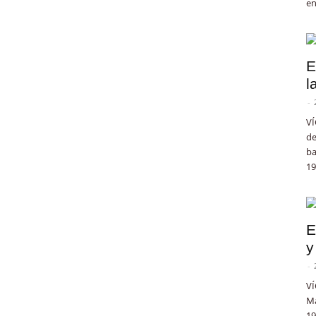
en
E
l
-
VÍ
de
ba
19
E
y
-
VÍ
Ma
19