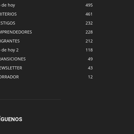
o de hoy
495
RITERIOS
461
ESTIGOS
232
MPRENDEDORES
228
IGRANTES
212
 de hoy 2
118
RANSICIONES
49
EWSLETTER
43
ORRADOR
12
ÍGUENOS