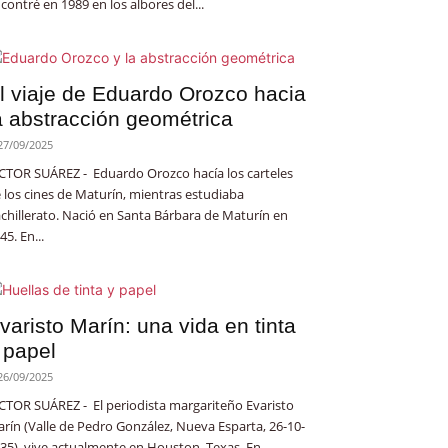
contré en 1989 en los albores del...
l viaje de Eduardo Orozco hacia
a abstracción geométrica
27/09/2025
CTOR SUÁREZ - Eduardo Orozco hacía los carteles
 los cines de Maturín, mientras estudiaba
chillerato. Nació en Santa Bárbara de Maturín en
45. En...
varisto Marín: una vida en tinta
 papel
26/09/2025
CTOR SUÁREZ - El periodista margariteño Evaristo
rín (Valle de Pedro González, Nueva Esparta, 26-10-
35), vive actualmente en Houston, Texas. En