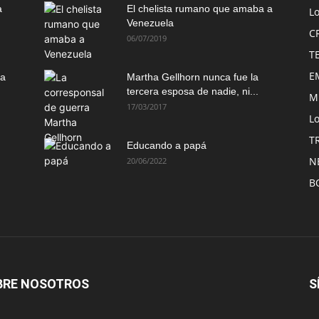
a
El chelista rumano que amaba a
L
Venezuela
C
06/07/2019
T
E
ma
Martha Gellhorn nunca fue la
tercera esposa de nadie, ni...
M
17/03/2017
Lo
T
Educando a papá
N
20/06/2022
B
BRE NOSOTROS
S