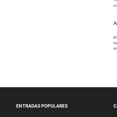
oc
A
-
JE
ta
ah
ENTRADAS POPULARES
C