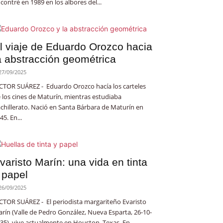
contré en 1989 en los albores del...
l viaje de Eduardo Orozco hacia
a abstracción geométrica
27/09/2025
CTOR SUÁREZ - Eduardo Orozco hacía los carteles
 los cines de Maturín, mientras estudiaba
chillerato. Nació en Santa Bárbara de Maturín en
45. En...
varisto Marín: una vida en tinta
 papel
26/09/2025
CTOR SUÁREZ - El periodista margariteño Evaristo
rín (Valle de Pedro González, Nueva Esparta, 26-10-
35), vive actualmente en Houston, Texas. En