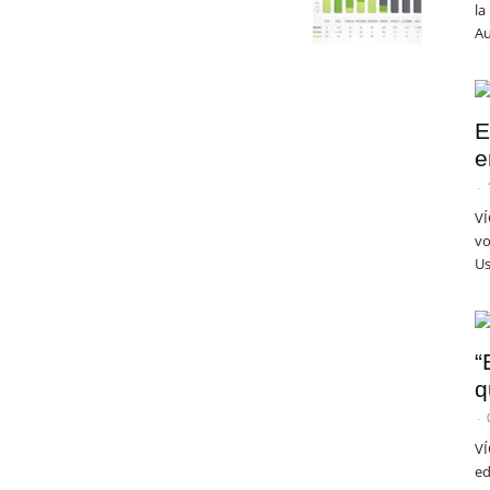
la
Au
E
e
-
VÍ
vo
Us
“
q
-
VÍ
ed