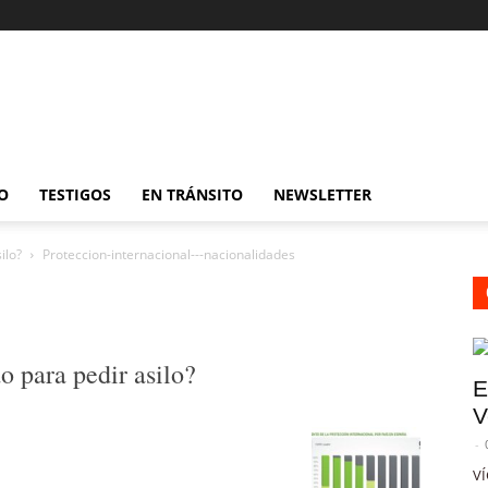
O
TESTIGOS
EN TRÁNSITO
NEWSLETTER
ilo?
Proteccion-internacional---nacionalidades
 para pedir asilo?
E
V
-
VÍ