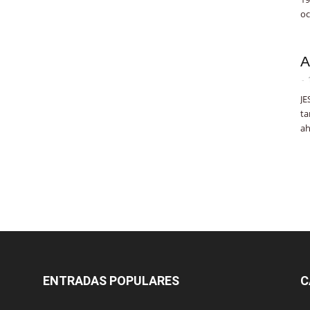
oc
A
-
JE
ta
ah
ENTRADAS POPULARES
C