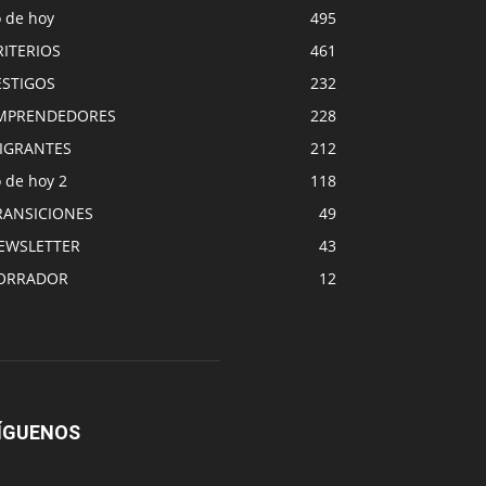
o de hoy
495
RITERIOS
461
ESTIGOS
232
MPRENDEDORES
228
IGRANTES
212
 de hoy 2
118
RANSICIONES
49
EWSLETTER
43
ORRADOR
12
ÍGUENOS