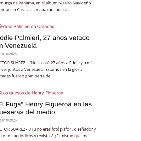
 murga de Panamá, en el álbum “Asalto Navideño”.
nque en Caracas sonaba mucho su...
ddie Palmieri, 27 años vetado
n Venezuela
13/10/2025
CTOR SUÁREZ - “Nos costó 27 años a Eddie y a mí
lver juntos a Venezuela. Estamos en la gloria.
tedes fueron gran parte de...
El Fuga” Henry Figueroa en las
ueseras del medio
03/10/2025
CTOR SUÁREZ - ¿Tú no eras fotógrafo? ¿diseñador y
itor de periódicos y revistas? ¿El mismo que me