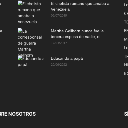
a
El chelista rumano que amaba a
L
Venezuela
C
06/07/2019
T
E
ma
Martha Gellhorn nunca fue la
tercera esposa de nadie, ni...
M
17/03/2017
Lo
T
Educando a papá
N
20/06/2022
B
BRE NOSOTROS
S