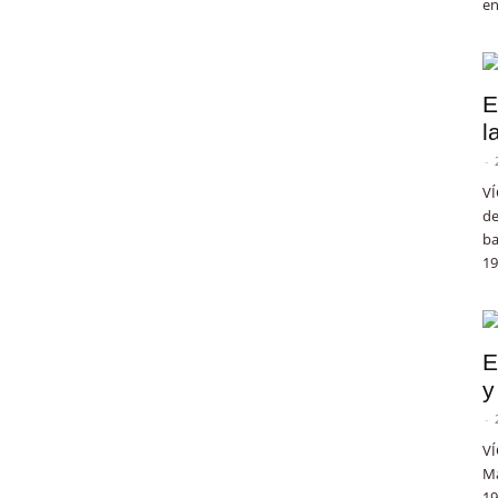
en
E
l
-
VÍ
de
ba
19
E
y
-
VÍ
Ma
19