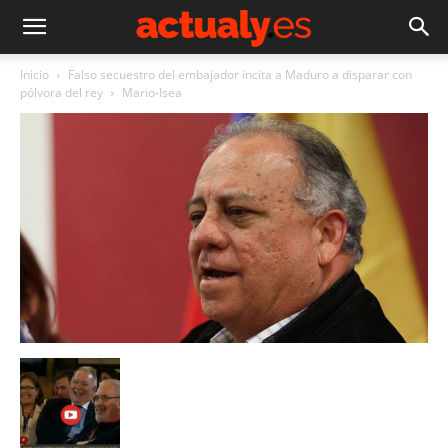
Inicio
Falso secuestro del embajador incita a Maduro a disparar con
pólvora del rey
Mario-Isea