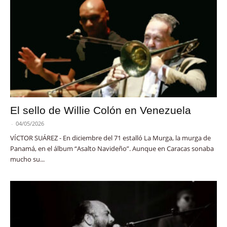
El sello de Willie Colón en Venezuela
-
04/05/2026
VÍCTOR SUÁREZ - En diciembre del 71 estalló La Murga, la murga de
Panamá, en el álbum “Asalto Navideño”. Aunque en Caracas sonaba
mucho su...