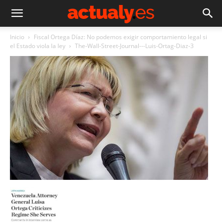
Inicio
Fiscal Ortega Díaz: No podemos exigir comportamiento legal si
el Estado viola la ley
The-Wall-Street-Journal---Luis-Ortag-Diaz-3