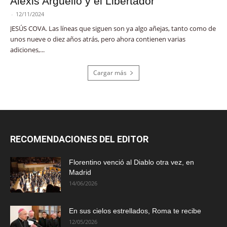
Alexis Argüello y el Libertador
-
12/11/2024
JESÚS COVA. Las líneas que siguen son ya algo añejas, tanto como de
unos nueve o diez años atrás, pero ahora contienen varias
adiciones,...
Cargar más
RECOMENDACIONES DEL EDITOR
Florentino venció al Diablo otra vez, en
Madrid
14/06/2026
En sus cielos estrellados, Roma te recibe
12/05/2026