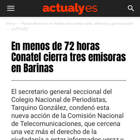
Inicio
Hasta ahora no se había visto tanta saña, alevosía y persecución
eLPITAZO