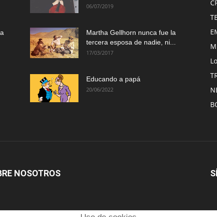
C
06/07/2019
T
E
ma
Martha Gellhorn nunca fue la
tercera esposa de nadie, ni...
M
17/03/2017
Lo
T
Educando a papá
N
20/06/2022
B
BRE NOSOTROS
S