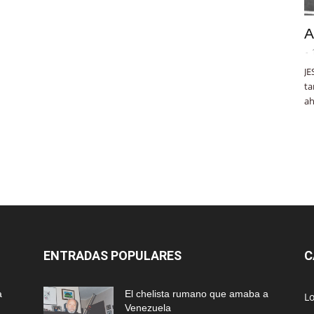
A
-
JE
ta
ah
ENTRADAS POPULARES
C
a
El chelista rumano que amaba a
L
Venezuela