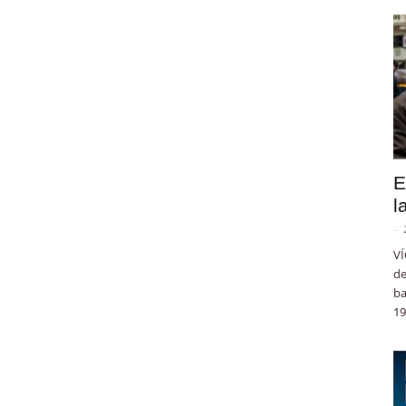
E
l
-
VÍ
de
ba
19