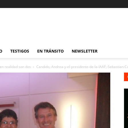
O
TESTIGOS
EN TRÁNSITO
NEWSLETTER
 en realidad son dos
Candido,-Andrea-y-el-presidente-de-la-IAAF,-Sebastian-C