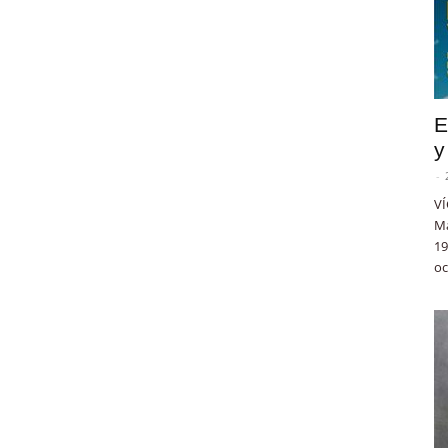
E
y
-
VÍ
Ma
19
oc