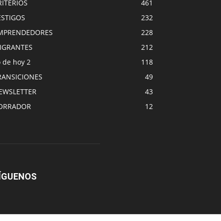
RITERIOS
461
ESTIGOS
232
MPRENDEDORES
228
IGRANTES
212
 de hoy 2
118
RANSICIONES
49
EWSLETTER
43
ORRADOR
12
ÍGUENOS