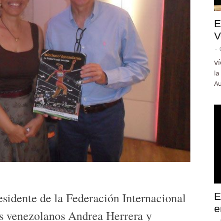
E
V
-
VÍ
la
Au
esidente de la Federación Internacional
E
e
as venezolanos Andrea Herrera y