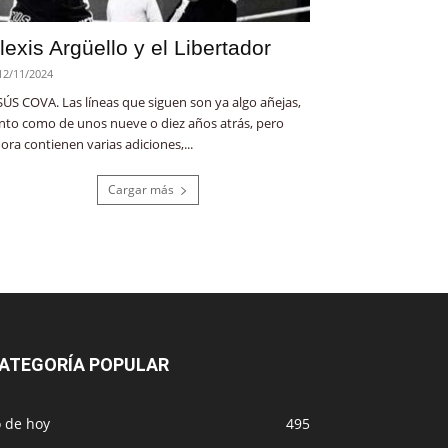
lexis Argüello y el Libertador
12/11/2024
SÚS COVA. Las líneas que siguen son ya algo añejas,
nto como de unos nueve o diez años atrás, pero
ora contienen varias adiciones,...
Cargar más
ATEGORÍA POPULAR
o de hoy
495