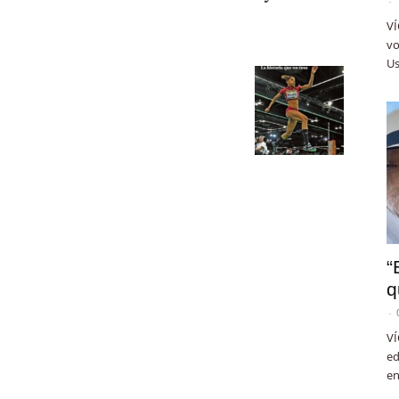
-
VÍ
vo
Us
“
q
-
VÍ
ed
en