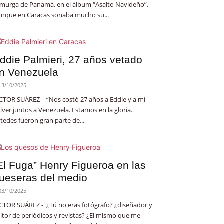
 murga de Panamá, en el álbum “Asalto Navideño”.
nque en Caracas sonaba mucho su...
ddie Palmieri, 27 años vetado
n Venezuela
13/10/2025
CTOR SUÁREZ - “Nos costó 27 años a Eddie y a mí
lver juntos a Venezuela. Estamos en la gloria.
tedes fueron gran parte de...
El Fuga” Henry Figueroa en las
ueseras del medio
03/10/2025
CTOR SUÁREZ - ¿Tú no eras fotógrafo? ¿diseñador y
itor de periódicos y revistas? ¿El mismo que me