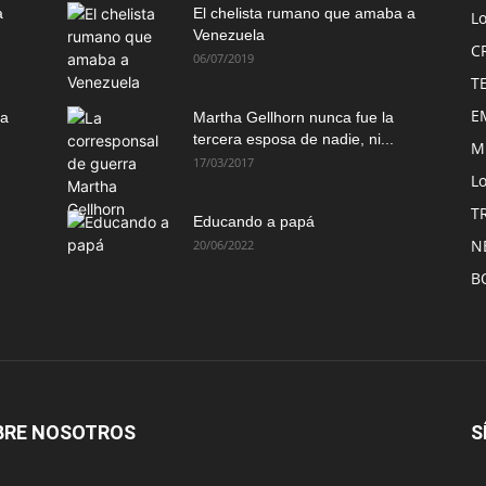
a
El chelista rumano que amaba a
L
Venezuela
C
06/07/2019
T
E
ma
Martha Gellhorn nunca fue la
tercera esposa de nadie, ni...
M
17/03/2017
Lo
T
Educando a papá
N
20/06/2022
B
BRE NOSOTROS
S