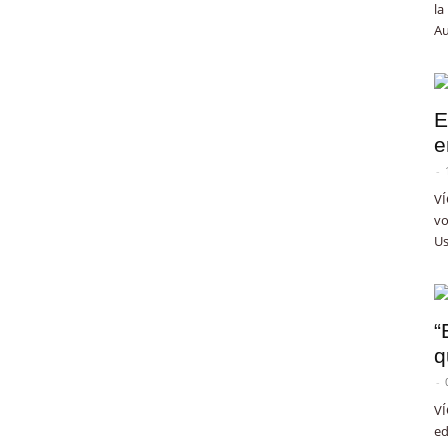
la
Au
E
e
-
VÍ
vo
Us
“
q
-
VÍ
ed