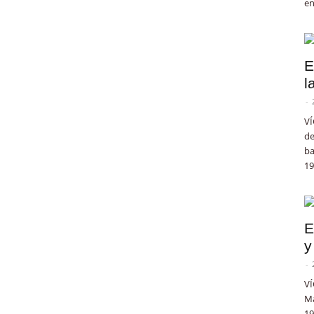
en
E
l
-
VÍ
de
ba
19
E
y
-
VÍ
Ma
19