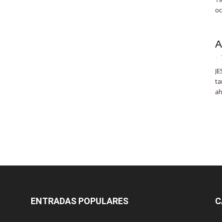
oc
A
-
JE
ta
ah
ENTRADAS POPULARES
C