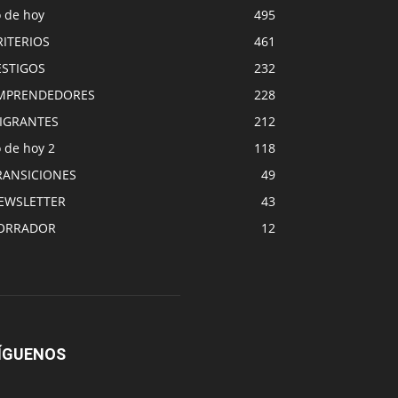
o de hoy
495
RITERIOS
461
ESTIGOS
232
MPRENDEDORES
228
IGRANTES
212
 de hoy 2
118
RANSICIONES
49
EWSLETTER
43
ORRADOR
12
ÍGUENOS