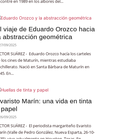
contré en 1989 en los albores del...
l viaje de Eduardo Orozco hacia
a abstracción geométrica
27/09/2025
CTOR SUÁREZ - Eduardo Orozco hacía los carteles
 los cines de Maturín, mientras estudiaba
chillerato. Nació en Santa Bárbara de Maturín en
45. En...
varisto Marín: una vida en tinta
 papel
26/09/2025
CTOR SUÁREZ - El periodista margariteño Evaristo
rín (Valle de Pedro González, Nueva Esparta, 26-10-
35), vive actualmente en Houston, Texas. En