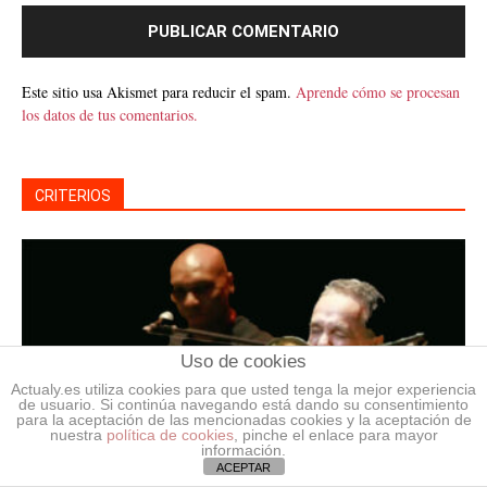
Este sitio usa Akismet para reducir el spam.
Aprende cómo se procesan
los datos de tus comentarios.
CRITERIOS
Uso de cookies
Actualy.es utiliza cookies para que usted tenga la mejor experiencia
de usuario. Si continúa navegando está dando su consentimiento
para la aceptación de las mencionadas cookies y la aceptación de
nuestra
política de cookies
, pinche el enlace para mayor
información.
ACEPTAR
El sello de Willie Colón en Venezuela