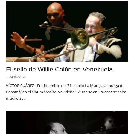
El sello de Willie Colón en Venezuela
-
04/05/2026
VÍCTOR SUÁREZ - En diciembre del 71 estalló La Murga, la murga de
Panamá, en el álbum “Asalto Navideño”. Aunque en Caracas sonaba
mucho su...