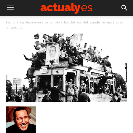
Inicio
La desmesura peronista o los delirios del populismo argentino
peron5