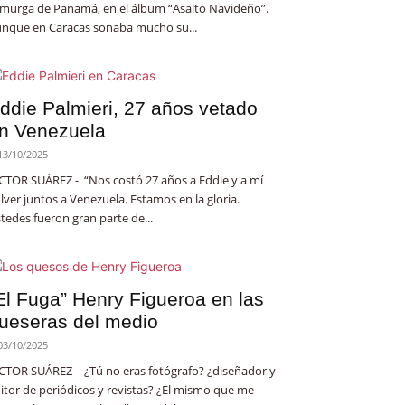
 murga de Panamá, en el álbum “Asalto Navideño”.
nque en Caracas sonaba mucho su...
ddie Palmieri, 27 años vetado
n Venezuela
13/10/2025
CTOR SUÁREZ - “Nos costó 27 años a Eddie y a mí
lver juntos a Venezuela. Estamos en la gloria.
tedes fueron gran parte de...
El Fuga” Henry Figueroa en las
ueseras del medio
03/10/2025
CTOR SUÁREZ - ¿Tú no eras fotógrafo? ¿diseñador y
itor de periódicos y revistas? ¿El mismo que me