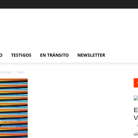
O
TESTIGOS
EN TRÁNSITO
NEWSLETTER
ersonal
tipo
E
V
-
VÍ