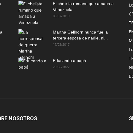
a
El chelista rumano que amaba a
L
Venezuela
C
06/07/2019
T
E
ma
Martha Gellhorn nunca fue la
tercera esposa de nadie, ni...
M
17/03/2017
Lo
T
Educando a papá
N
20/06/2022
B
BRE NOSOTROS
S