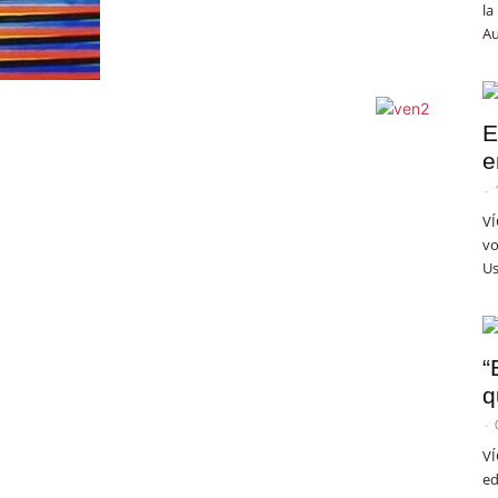
la
Au
E
e
-
VÍ
vo
Us
“
q
-
VÍ
ed