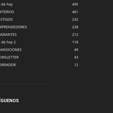
o de hoy
495
RITERIOS
461
ESTIGOS
232
MPRENDEDORES
228
IGRANTES
212
 de hoy 2
118
RANSICIONES
49
EWSLETTER
43
ORRADOR
12
ÍGUENOS