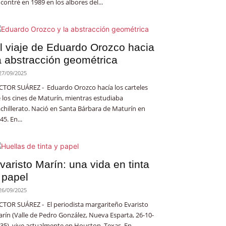
contré en 1989 en los albores del...
l viaje de Eduardo Orozco hacia
a abstracción geométrica
27/09/2025
CTOR SUÁREZ - Eduardo Orozco hacía los carteles
 los cines de Maturín, mientras estudiaba
chillerato. Nació en Santa Bárbara de Maturín en
45. En...
varisto Marín: una vida en tinta
 papel
26/09/2025
CTOR SUÁREZ - El periodista margariteño Evaristo
rín (Valle de Pedro González, Nueva Esparta, 26-10-
35), vive actualmente en Houston, Texas. En