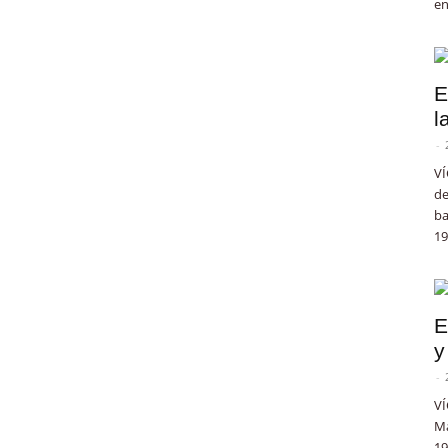
en
E
l
-
VÍ
de
ba
19
E
y
-
VÍ
Ma
19