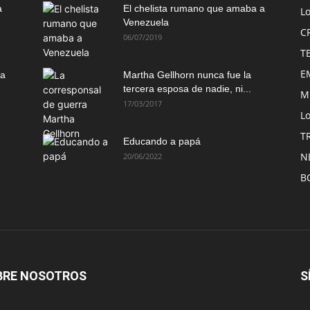
a
El chelista rumano que amaba a
L
Venezuela
C
06/07/2019
T
E
ma
Martha Gellhorn nunca fue la
tercera esposa de nadie, ni...
M
17/03/2017
Lo
T
Educando a papá
N
20/06/2022
B
BRE NOSOTROS
S