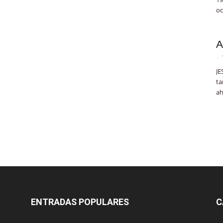
oc
A
-
JE
ta
ah
ENTRADAS POPULARES
C