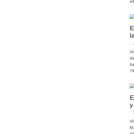
en
E
l
-
VÍ
de
ba
19
E
y
-
VÍ
Ma
19