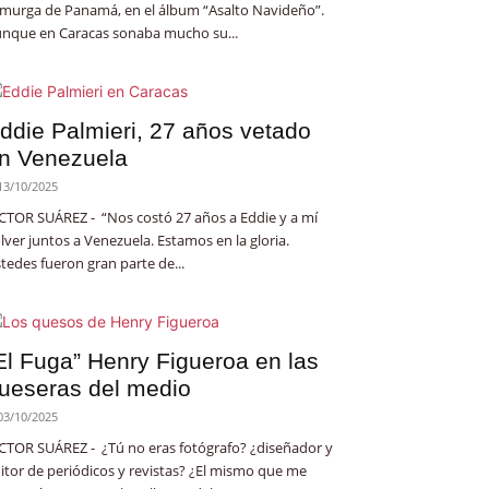
 murga de Panamá, en el álbum “Asalto Navideño”.
nque en Caracas sonaba mucho su...
ddie Palmieri, 27 años vetado
n Venezuela
13/10/2025
CTOR SUÁREZ - “Nos costó 27 años a Eddie y a mí
lver juntos a Venezuela. Estamos en la gloria.
tedes fueron gran parte de...
El Fuga” Henry Figueroa en las
ueseras del medio
03/10/2025
CTOR SUÁREZ - ¿Tú no eras fotógrafo? ¿diseñador y
itor de periódicos y revistas? ¿El mismo que me