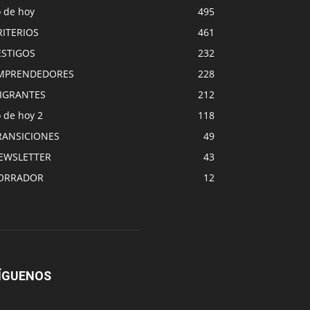
o de hoy
495
RITERIOS
461
ESTIGOS
232
MPRENDEDORES
228
IGRANTES
212
 de hoy 2
118
RANSICIONES
49
EWSLETTER
43
ORRADOR
12
ÍGUENOS