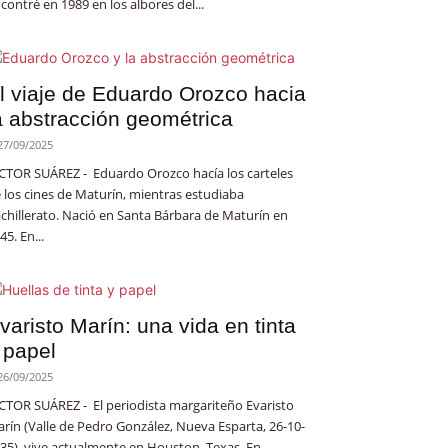
contré en 1989 en los albores del...
l viaje de Eduardo Orozco hacia
a abstracción geométrica
27/09/2025
CTOR SUÁREZ - Eduardo Orozco hacía los carteles
 los cines de Maturín, mientras estudiaba
chillerato. Nació en Santa Bárbara de Maturín en
45. En...
varisto Marín: una vida en tinta
 papel
26/09/2025
CTOR SUÁREZ - El periodista margariteño Evaristo
rín (Valle de Pedro González, Nueva Esparta, 26-10-
35), vive actualmente en Houston, Texas. En