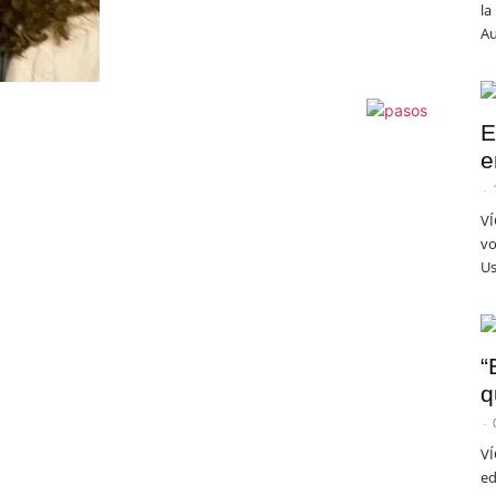
la
Au
E
e
-
VÍ
vo
Us
“
q
-
VÍ
ed