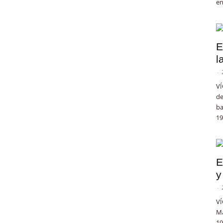
en
E
l
-
VÍ
de
ba
19
E
y
-
VÍ
Ma
19