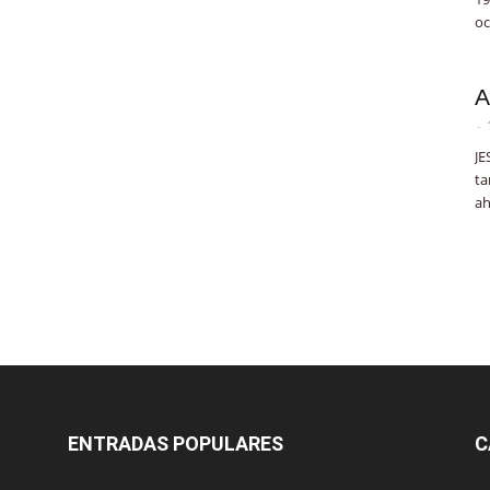
oc
A
-
JE
ta
ah
ENTRADAS POPULARES
C