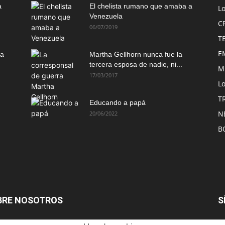
a
El chelista rumano que amaba a
L
Venezuela
C
06/07/2019
T
E
ma
Martha Gellhorn nunca fue la
tercera esposa de nadie, ni...
M
17/03/2017
Lo
T
Educando a papá
N
20/06/2022
B
BRE NOSOTROS
S