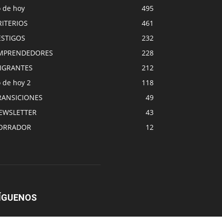
o de hoy
495
RITERIOS
461
ESTIGOS
232
MPRENDEDORES
228
IGRANTES
212
 de hoy 2
118
RANSICIONES
49
EWSLETTER
43
ORRADOR
12
ÍGUENOS