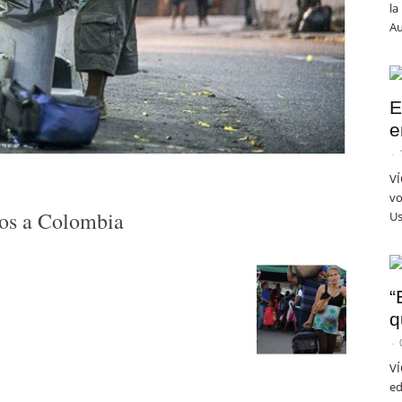
la
Au
E
e
-
VÍ
vo
nos a Colombia
Us
“
q
-
VÍ
ed