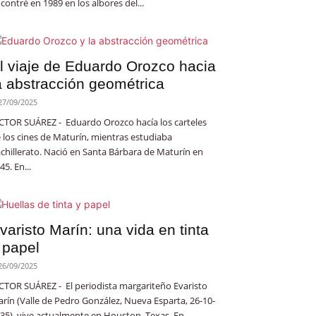
contré en 1989 en los albores del...
l viaje de Eduardo Orozco hacia
a abstracción geométrica
27/09/2025
CTOR SUÁREZ - Eduardo Orozco hacía los carteles
 los cines de Maturín, mientras estudiaba
chillerato. Nació en Santa Bárbara de Maturín en
45. En...
varisto Marín: una vida en tinta
 papel
26/09/2025
CTOR SUÁREZ - El periodista margariteño Evaristo
rín (Valle de Pedro González, Nueva Esparta, 26-10-
35), vive actualmente en Houston, Texas. En