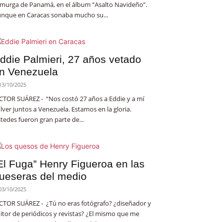
 murga de Panamá, en el álbum “Asalto Navideño”.
nque en Caracas sonaba mucho su...
ddie Palmieri, 27 años vetado
n Venezuela
13/10/2025
CTOR SUÁREZ - “Nos costó 27 años a Eddie y a mí
lver juntos a Venezuela. Estamos en la gloria.
tedes fueron gran parte de...
El Fuga” Henry Figueroa en las
ueseras del medio
03/10/2025
CTOR SUÁREZ - ¿Tú no eras fotógrafo? ¿diseñador y
itor de periódicos y revistas? ¿El mismo que me