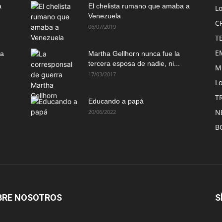
a
El chelista rumano que amaba a
L
Venezuela
C
06/07/2019
T
E
ma
Martha Gellhorn nunca fue la
tercera esposa de nadie, ni...
M
17/03/2017
Lo
T
Educando a papá
N
20/06/2022
B
BRE NOSOTROS
S