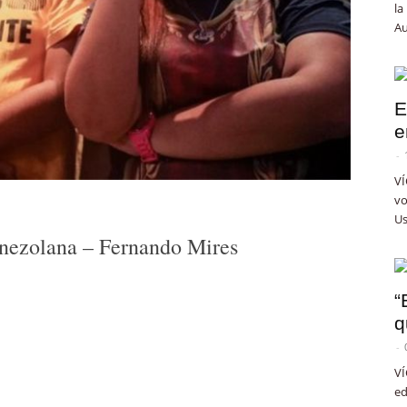
la
Au
E
e
-
VÍ
vo
Us
enezolana – Fernando Mires
“
q
-
VÍ
ed