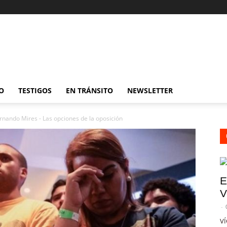
O
TESTIGOS
EN TRÁNSITO
NEWSLETTER
rnando Mires - Las opciones de la oposición
E
V
-
VÍ