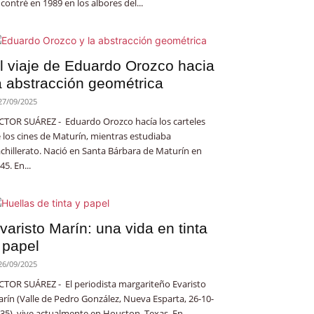
contré en 1989 en los albores del...
l viaje de Eduardo Orozco hacia
a abstracción geométrica
27/09/2025
CTOR SUÁREZ - Eduardo Orozco hacía los carteles
 los cines de Maturín, mientras estudiaba
chillerato. Nació en Santa Bárbara de Maturín en
45. En...
varisto Marín: una vida en tinta
 papel
26/09/2025
CTOR SUÁREZ - El periodista margariteño Evaristo
rín (Valle de Pedro González, Nueva Esparta, 26-10-
35), vive actualmente en Houston, Texas. En