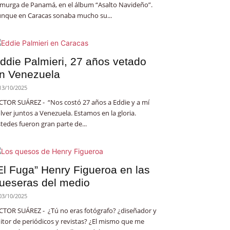
 murga de Panamá, en el álbum “Asalto Navideño”.
nque en Caracas sonaba mucho su...
ddie Palmieri, 27 años vetado
n Venezuela
13/10/2025
CTOR SUÁREZ - “Nos costó 27 años a Eddie y a mí
lver juntos a Venezuela. Estamos en la gloria.
tedes fueron gran parte de...
El Fuga” Henry Figueroa en las
ueseras del medio
03/10/2025
CTOR SUÁREZ - ¿Tú no eras fotógrafo? ¿diseñador y
itor de periódicos y revistas? ¿El mismo que me