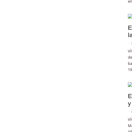
en
E
l
-
VÍ
de
ba
19
E
y
-
VÍ
Ma
19