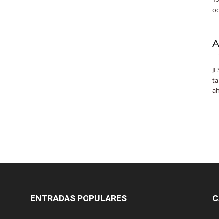
oc
A
-
JE
ta
ah
ENTRADAS POPULARES
C