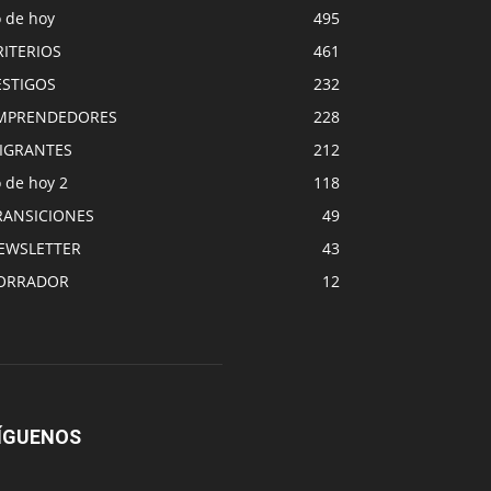
o de hoy
495
RITERIOS
461
ESTIGOS
232
MPRENDEDORES
228
IGRANTES
212
 de hoy 2
118
RANSICIONES
49
EWSLETTER
43
ORRADOR
12
ÍGUENOS