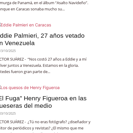
 murga de Panamá, en el álbum “Asalto Navideño”.
nque en Caracas sonaba mucho su...
ddie Palmieri, 27 años vetado
n Venezuela
13/10/2025
CTOR SUÁREZ - “Nos costó 27 años a Eddie y a mí
lver juntos a Venezuela. Estamos en la gloria.
tedes fueron gran parte de...
El Fuga” Henry Figueroa en las
ueseras del medio
03/10/2025
CTOR SUÁREZ - ¿Tú no eras fotógrafo? ¿diseñador y
itor de periódicos y revistas? ¿El mismo que me