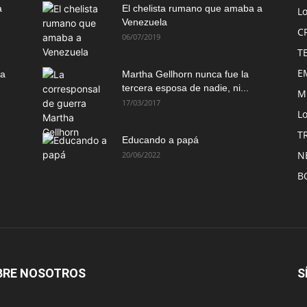
a
El chelista rumano que amaba a
L
Venezuela
C
06/07/2019
T
E
ma
Martha Gellhorn nunca fue la
tercera esposa de nadie, ni...
M
17/03/2017
Lo
T
Educando a papá
N
20/06/2022
B
BRE NOSOTROS
S