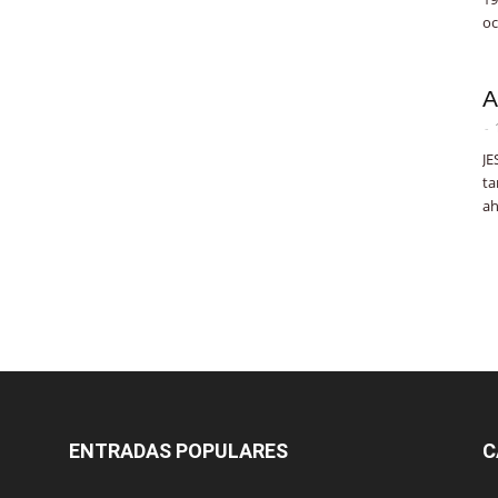
oc
A
-
JE
ta
ah
ENTRADAS POPULARES
C