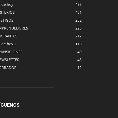
o de hoy
495
RITERIOS
461
ESTIGOS
232
MPRENDEDORES
228
IGRANTES
212
 de hoy 2
118
RANSICIONES
49
EWSLETTER
43
ORRADOR
12
ÍGUENOS