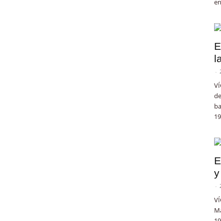
en
E
l
-
VÍ
de
ba
19
E
y
-
VÍ
Ma
19