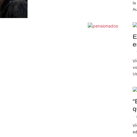
la
Au
E
e
-
VÍ
vo
Us
“
q
-
VÍ
ed