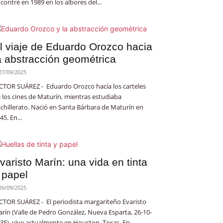
contré en 1989 en los albores del...
l viaje de Eduardo Orozco hacia
a abstracción geométrica
27/09/2025
CTOR SUÁREZ - Eduardo Orozco hacía los carteles
 los cines de Maturín, mientras estudiaba
chillerato. Nació en Santa Bárbara de Maturín en
45. En...
varisto Marín: una vida en tinta
 papel
26/09/2025
CTOR SUÁREZ - El periodista margariteño Evaristo
rín (Valle de Pedro González, Nueva Esparta, 26-10-
35), vive actualmente en Houston, Texas. En