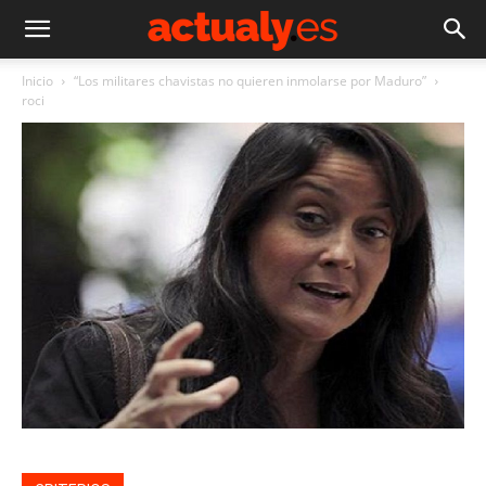
Inicio
“Los militares chavistas no quieren inmolarse por Maduro”
roci