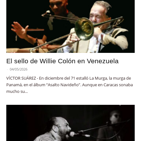
El sello de Willie Colón en Venezuela
-
04/05/2026
VÍCTOR SUÁREZ - En diciembre del 71 estalló La Murga, la murga de
Panamá, en el álbum “Asalto Navideño”. Aunque en Caracas sonaba
mucho su...