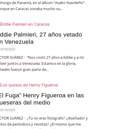
 murga de Panamá, en el álbum “Asalto Navideño”.
nque en Caracas sonaba mucho su...
ddie Palmieri, 27 años vetado
n Venezuela
13/10/2025
CTOR SUÁREZ - “Nos costó 27 años a Eddie y a mí
lver juntos a Venezuela. Estamos en la gloria.
tedes fueron gran parte de...
El Fuga” Henry Figueroa en las
ueseras del medio
03/10/2025
CTOR SUÁREZ - ¿Tú no eras fotógrafo? ¿diseñador y
itor de periódicos y revistas? ¿El mismo que me