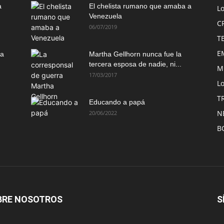
a
El chelista rumano que amaba a
L
Venezuela
C
06/07/2019
T
E
ma
Martha Gellhorn nunca fue la
tercera esposa de nadie, ni...
M
17/03/2017
Lo
T
Educando a papá
N
20/06/2022
B
BRE NOSOTROS
S