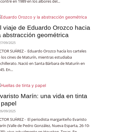
contré en 1989 en los albores del...
l viaje de Eduardo Orozco hacia
a abstracción geométrica
27/09/2025
CTOR SUÁREZ - Eduardo Orozco hacía los carteles
 los cines de Maturín, mientras estudiaba
chillerato. Nació en Santa Bárbara de Maturín en
45. En...
varisto Marín: una vida en tinta
 papel
26/09/2025
CTOR SUÁREZ - El periodista margariteño Evaristo
rín (Valle de Pedro González, Nueva Esparta, 26-10-
35), vive actualmente en Houston, Texas. En