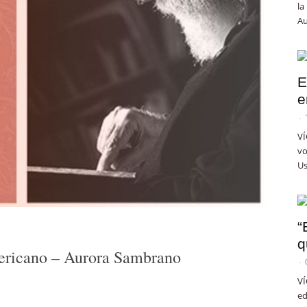
la
Au
E
e
-
VÍ
vo
Us
“
q
mericano – Aurora Sambrano
-
VÍ
ed