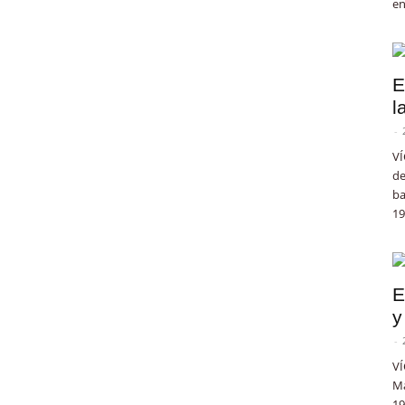
en
E
l
-
VÍ
de
ba
19
E
y
-
VÍ
Ma
19