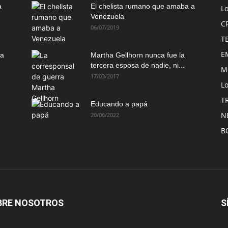
a
El chelista rumano que amaba a
L
Venezuela
C
06/07/2019
T
E
ma
Martha Gellhorn nunca fue la
tercera esposa de nadie, ni...
M
17/03/2017
Lo
T
Educando a papá
N
20/06/2022
B
BRE NOSOTROS
S