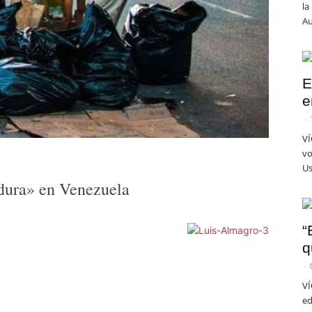
la
Au
E
e
-
VÍ
vo
Us
dura» en Venezuela
“
q
-
VÍ
ed