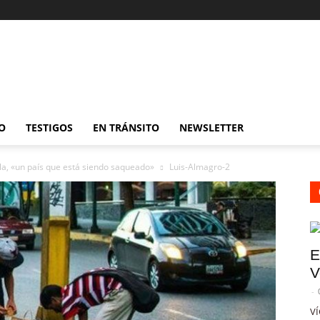
O
TESTIGOS
EN TRÁNSITO
NEWSLETTER
la, «un país que está siendo saqueado»
Luis-Almagro-2
E
V
-
VÍ