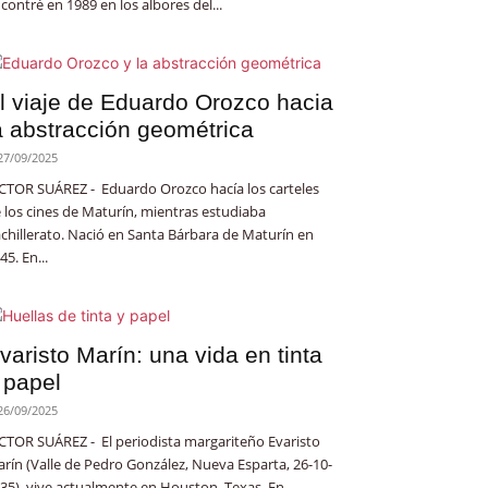
contré en 1989 en los albores del...
l viaje de Eduardo Orozco hacia
a abstracción geométrica
27/09/2025
CTOR SUÁREZ - Eduardo Orozco hacía los carteles
 los cines de Maturín, mientras estudiaba
chillerato. Nació en Santa Bárbara de Maturín en
45. En...
varisto Marín: una vida en tinta
 papel
26/09/2025
CTOR SUÁREZ - El periodista margariteño Evaristo
rín (Valle de Pedro González, Nueva Esparta, 26-10-
35), vive actualmente en Houston, Texas. En