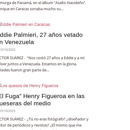
 murga de Panamá, en el álbum “Asalto Navideño”.
nque en Caracas sonaba mucho su...
ddie Palmieri, 27 años vetado
n Venezuela
13/10/2025
CTOR SUÁREZ - “Nos costó 27 años a Eddie y a mí
lver juntos a Venezuela. Estamos en la gloria.
tedes fueron gran parte de...
El Fuga” Henry Figueroa en las
ueseras del medio
03/10/2025
CTOR SUÁREZ - ¿Tú no eras fotógrafo? ¿diseñador y
itor de periódicos y revistas? ¿El mismo que me