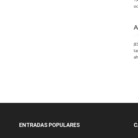
oc
A
-
JE
ta
ah
ENTRADAS POPULARES
C