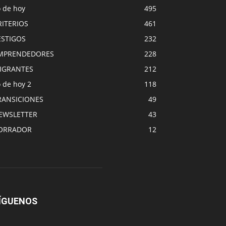
o de hoy
495
RITERIOS
461
ESTIGOS
232
MPRENDEDORES
228
IGRANTES
212
 de hoy 2
118
RANSICIONES
49
EWSLETTER
43
ORRADOR
12
ÍGUENOS