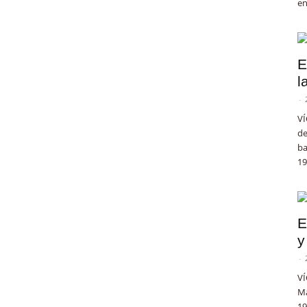
en
E
l
-
VÍ
de
ba
19
E
y
-
VÍ
Ma
19