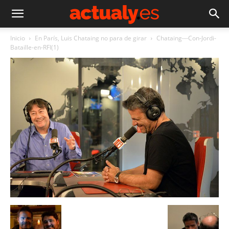
Inicio
En París, Luis Chataing no para de girar
Chataing---Con-Jordi-
Bataille-en-RFI(1)